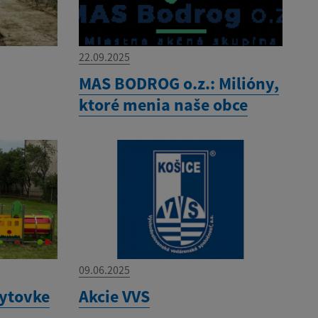
22.09.2025
MAS BODROG o.z.: Milióny,
ktoré menia naše obce
09.06.2025
bytovke
Akcie VVS