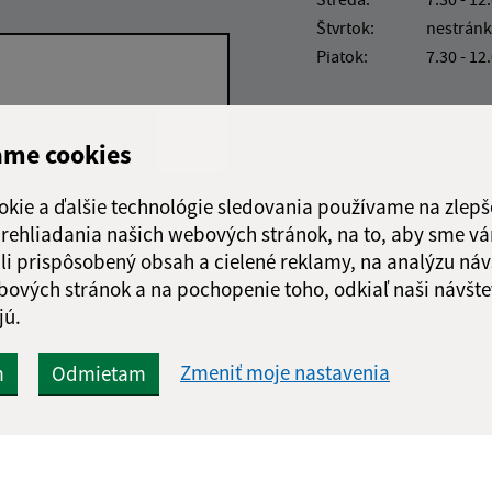
Štvrtok:
nestránk
Piatok:
7.30 - 12
ame cookies
okie a ďalšie technológie sledovania používame na zlepš
Google reCaptcha Response
Odoslať správu
 prehliadania našich webových stránok, na to, aby sme v
li prispôsobený obsah a cielené reklamy, na analýzu náv
bových stránok a na pochopenie toho, odkiaľ naši návšte
jú.
Zmeniť moje nastavenia
m
Odmietam