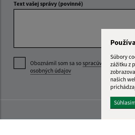
Text vašej správy (povinné)
Použív
Súbory co
Oboznámil som sa so
spracúvaním
zážitku z
osobných údajov
zobrazova
našich we
prichádza
Súhlasí