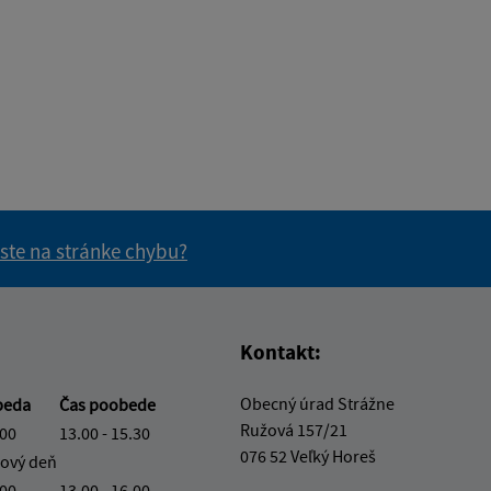
 ste na stránke chybu?
vás užitočné?
e pre vás užitočné?
Kontakt:
Obecný úrad Strážne
beda
Čas poobede
Ružová 157/21
.00
13.00 - 15.30
076 52 Veľký Horeš
ový deň
.00
13.00 - 16.00