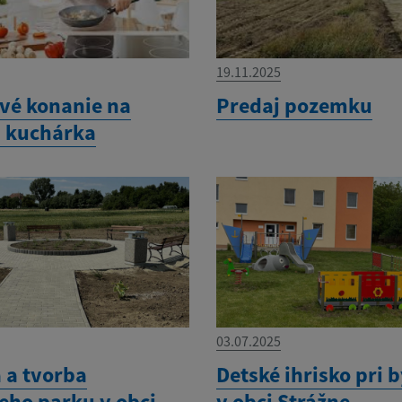
19.11.2025
vé konanie na
Predaj pozemku
u kuchárka
03.07.2025
 a tvorba
Detské ihrisko pri 
eho parku v obci
v obci Strážne