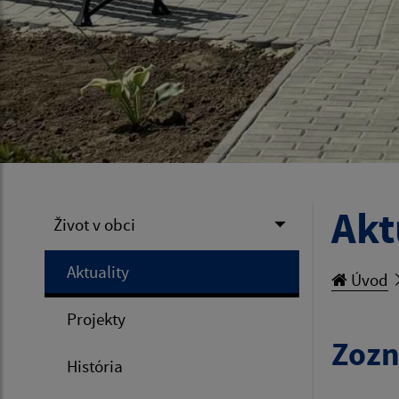
Akt
Život v obci
Aktuality
Úvod
Projekty
Zozn
História