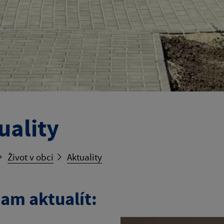
uality
Život v obci
Aktuality
am aktualít: