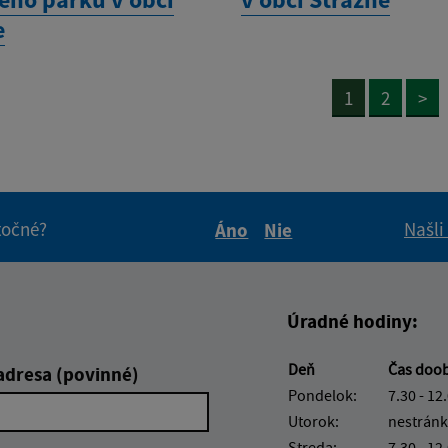
e
1
2
>
itočné?
Našli
Áno
Nie
Boli tieto informácie pre 
Boli tieto informáci
Úradné hodiny:
Deň
Čas doo
adresa (povinné)
Pondelok:
7.30 - 12
Utorok:
nestránk
Streda:
7.30 - 12