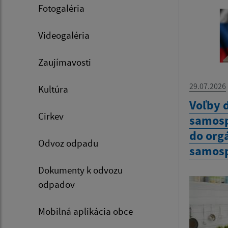
Fotogaléria
Videogaléria
Zaujímavosti
29.07.2026
Kultúra
Voľby 
Cirkev
samosp
do org
Odvoz odpadu
samosp
Dokumenty k odvozu
odpadov
Mobilná aplikácia obce