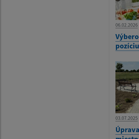
06.02.2026
Výbero
pozíci
03.07.2025
Úprava
miestn