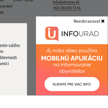
info@strazne.sk
ový deň
+421 56 639 72 41
.00
IČO: 00331961
Nezobrazovať
enie vášho
ám
števnosti
vníci