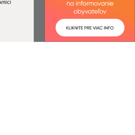
vníci
ované:
Správca obsahu:
08:24 hod.
Správca obsahu je Obec Strážne.
Vytvorené v súlade s
Jednotným
dizajn manuálom elektronických
služieb.
nosť webex.digital, s.r.o.