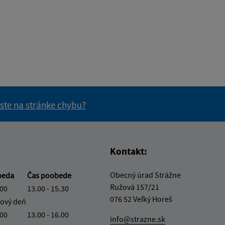
 ste na stránke chybu?
vás užitočné?
e pre vás užitočné?
Kontakt:
Obecný úrad Strážne
beda
Čas poobede
Ružová 157/21
.00
13.00 - 15.30
076 52 Veľký Horeš
ový deň
.00
13.00 - 16.00
info@strazne.sk