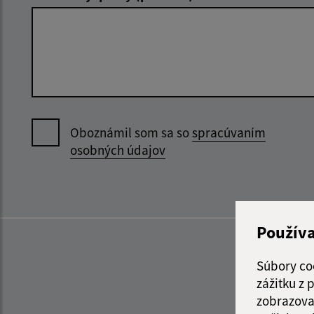
Oboznámil som sa so
spracúvaním
osobných údajov
Použív
Súbory co
zážitku z
zobrazova