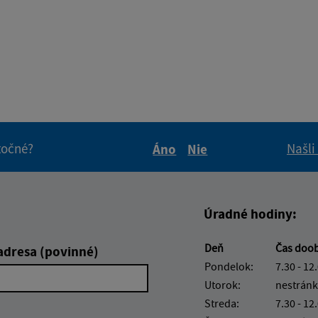
itočné?
Našli
Áno
Nie
Boli tieto informácie pre 
Boli tieto informáci
Úradné hodiny:
Deň
Čas doo
adresa (povinné)
Pondelok:
7.30 - 12
Utorok:
nestránk
Streda:
7.30 - 12