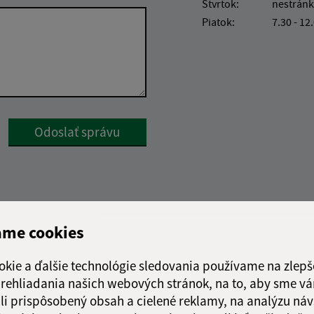
Štvrtok:
nestránk
Piatok:
7.30 - 12
Google reCaptcha Response
Odoslať správu
ame cookies
okie a ďalšie technológie sledovania používame na zlepš
 prehliadania našich webových stránok, na to, aby sme v
li prispôsobený obsah a cielené reklamy, na analýzu náv