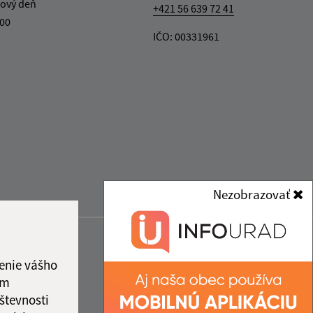
ový deň
+421 56 639 72 41
.00
IČO: 00331961
Nezobrazovať
enie vášho
ám
števnosti