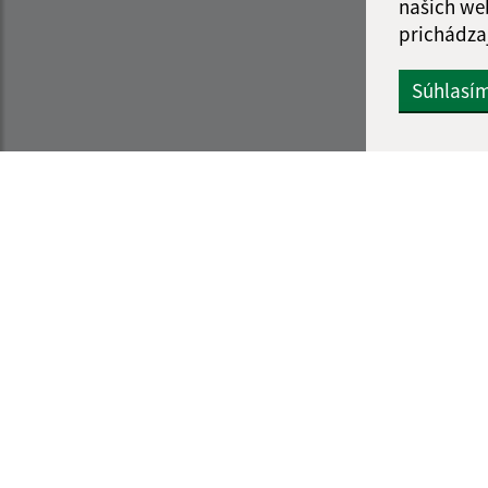
našich we
prichádza
Súhlasí
Informácie o stránke:
Navigácia:
Vyhlásenie o prístupnosti
Vytlačiť aktuálnu strá
Autorské práva
Mapa stránok
Ochrana osobných údajov
Cookies
web portál
webhosting