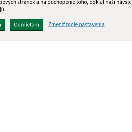
bových stránok a na pochopenie toho, odkiaľ naši návšte
jú.
Zmeniť moje nastavenia
m
Odmietam
Rýchle odkazy:
Aktualiz
nku
Aktuality
04.08.2026 
História
RSS
Fotogaléria
Kontakty
webex.digital, s.r.o.
domény
registrácia domény
spoloč