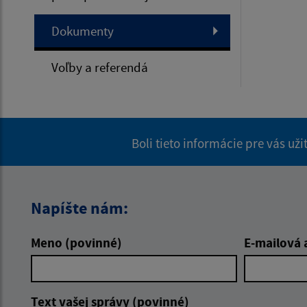
Dokumenty
Voľby a referendá
Boli tieto informácie pre vás už
Napíšte nám:
Meno (povinné)
E-mailová 
Text vašej správy (povinné)