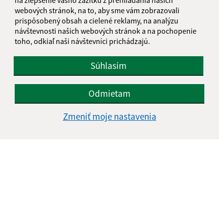
webových stránok, na to, aby sme vám zobrazovali
prispôsobený obsah a cielené reklamy, na analýzu
návštevnosti našich webových stránok a na pochopenie
toho, odkiaľ naši návštevníci prichádzajú.
Súhlasím
Informácie o stránke:
Vyhlásenie o prístupnosti
Odmietam
Autorské práva
Zmeniť moje nastavenia
Ochrana osobných údajov
Navigácia:
Vytlačiť aktuálnu stránku
Mapa stránok
Cookies
Rýchle odkazy:
Aktuality