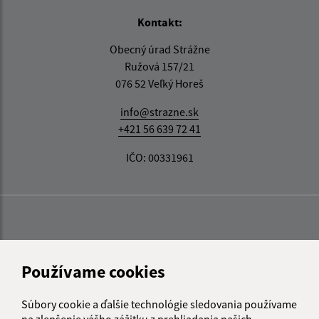
Kontakt:
Obecný úrad Strážne
Ružová 157/21
076 52 Veľký Horeš
info@strazne.sk
+421 56 639 72 41
IČO: 00331961
Používame cookies
Súbory cookie a ďalšie technológie sledovania používame
na zlepšenie vášho zážitku z prehliadania našich