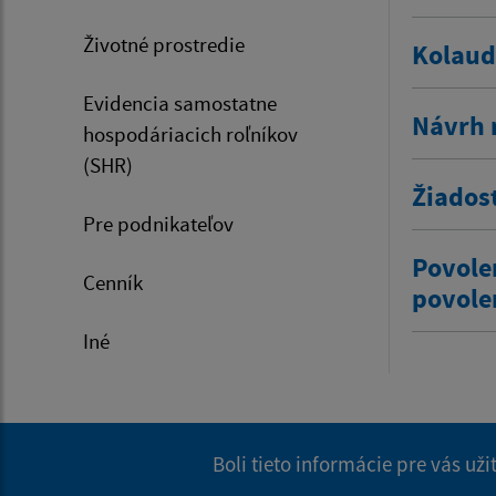
Životné prostredie
Kolaud
Evidencia samostatne
Návrh 
hospodáriacich roľníkov
(SHR)
Žiados
Pre podnikateľov
Povole
Cenník
povole
Iné
Boli tieto informácie pre vás už