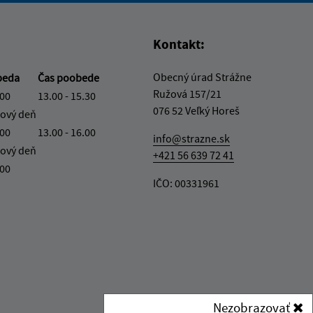
Kontakt:
Obecný úrad Strážne
beda
Čas poobede
Ružová 157/21
.00
13.00 - 15.30
076 52 Veľký Horeš
ový deň
.00
13.00 - 16.00
info@strazne.sk
ový deň
+421 56 639 72 41
.00
IČO: 00331961
Nezobrazovať