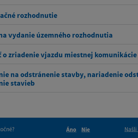
ačné rozhodnutie
na vydanie územného rozhodnutia
ť o zriadenie vjazdu miestnej komunikácie
nie na odstránenie stavby, nariadenie ods
nie stavieb
itočné?
Našli
Áno
Nie
Boli tieto informácie pre 
Boli tieto informáci