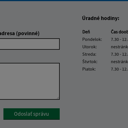
Úradné hodiny:
Deň
Čas doo
adresa (povinné)
Pondelok:
7.30 - 12
Utorok:
nestránk
Streda:
7.30 - 12
Štvrtok:
nestránk
Piatok:
7.30 - 12
Google reCaptcha Response
Odoslať správu