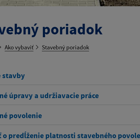
vebný poriadok
Ako vybaviť
Stavebný poriadok
 stavby
né úpravy a udržiavacie práce
né povolenie
ť o predĺženie platnosti stavebného povol