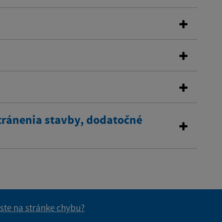
tránenia stavby, dodatočné
 ste na stránke chybu?
vás užitočné?
e pre vás užitočné?