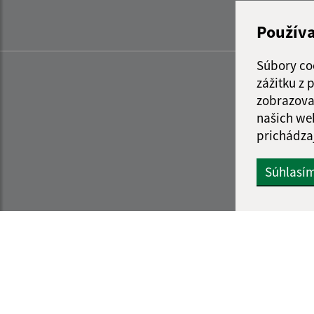
Použív
Súbory co
zážitku z
zobrazova
našich we
prichádza
Súhlasí
Informácie o stránke:
Navigácia: