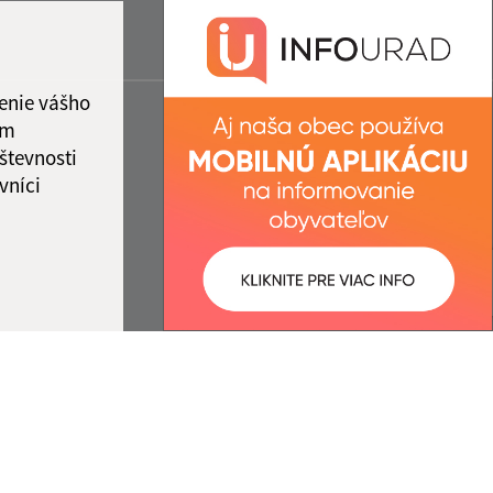
enie vášho
ám
števnosti
vníci
ované:
Správca obsahu: