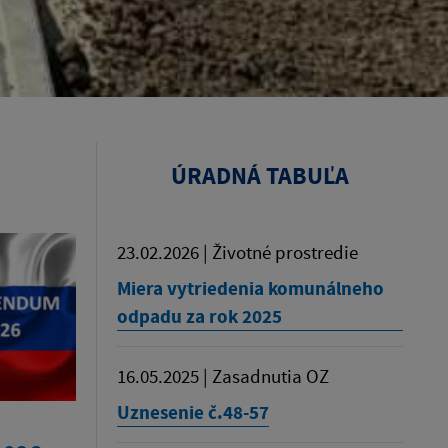
ÚRADNÁ TABUĽA
23.02.2026 | Životné prostredie
Miera vytriedenia komunálneho
odpadu za rok 2025
16.05.2025 | Zasadnutia OZ
Uznesenie č.48-57