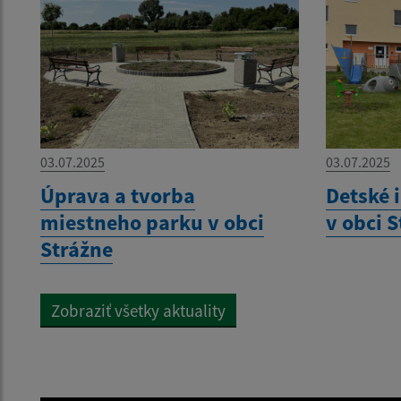
03.07.2025
03.07.2025
Úprava a tvorba
Detské 
miestneho parku v obci
v obci 
Strážne
Zobraziť všetky aktuality