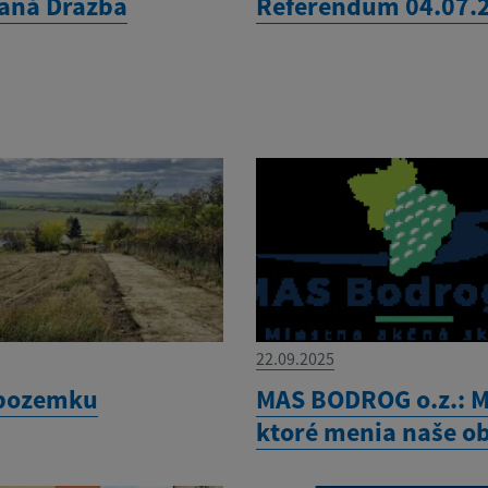
aná Dražba
Referendum 04.07.
22.09.2025
 pozemku
MAS BODROG o.z.: M
ktoré menia naše o