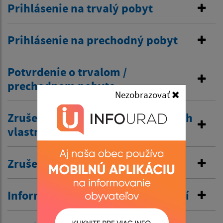
Prihlásenie na trvalý pobyt
Prihlásenie na prechodný pobyt
Potvrdenie o trvalom /
prechodnom pobyte
Nezobrazovať
Zrušenie trvalého pobytu na návrh
vlastníka budovy
Zrušenie prechodného pobytu
Informovanie o pobyte v zahraničí