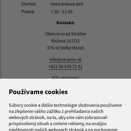
Štvrtok:
nestránkový deň
Piatok:
7.30 - 12.00
Kontakt:
Obecný úrad Strážne
Ružová 157/21
076 52 Veľký Horeš
info@strazne.sk
+421 56 639 72 41
IČO: 00331961
Používame cookies
Súbory cookie a ďalšie technológie sledovania používame
na zlepšenie vášho zážitku z prehliadania našich
webových stránok, na to, aby sme vám zobrazovali
prispôsobený obsah a cielené reklamy, na analýzu
návštevnosti našich webových stránok a na pochopenie