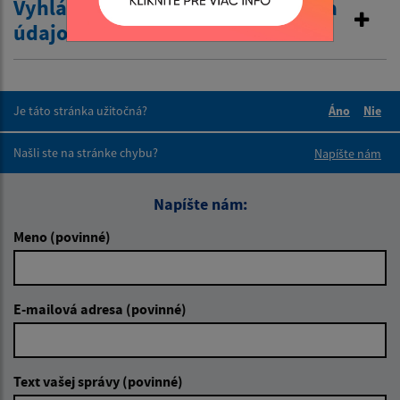
Vyhlásenie o zákaze poskytovania
údajov
Je táto stránka užitočná?
Áno
Nie
Boli tieto 
Boli 
Našli ste na stránke chybu?
Napíšte nám
Napíšte nám:
Meno (povinné)
E-mailová adresa (povinné)
Text vašej správy (povinné)