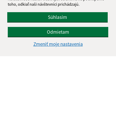
toho, odkiaľ naši návštevníci prichádzajú.
Súhlasím
Odmietam
Zmeniť moje nastavenia
Informácie o stránke:
Vyhlásenie o prístupnosti
Autorské práva
Ochrana osobných údajov
Navigácia:
Vytlačiť aktuálnu stránku
Mapa stránok
Cookies
Rýchle odkazy: