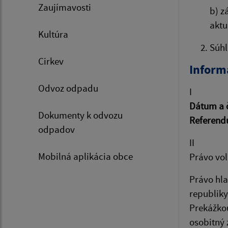
Zaujímavosti
b) z
aktu
Kultúra
Súhl
Cirkev
Inform
Odvoz odpadu
I
Dátum a 
Dokumenty k odvozu
Referendu
odpadov
II
Mobilná aplikácia obce
Právo vol
Právo hla
republiky
Prekážkou
osobitný 