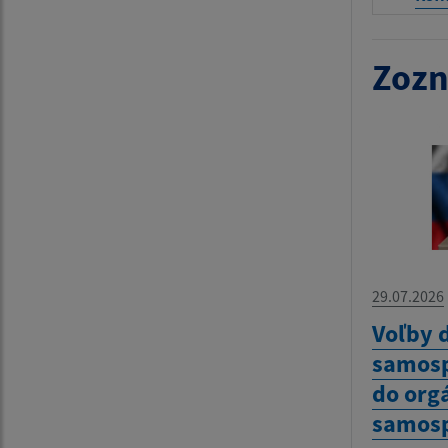
Zozn
29.07.2026
Voľby 
samosp
do org
samosp