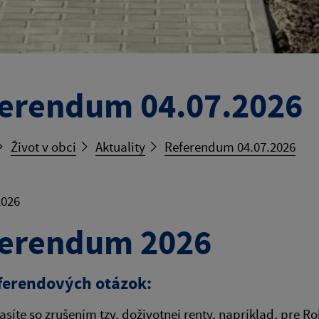
erendum 04.07.2026
Život v obci
Aktuality
Referendum 04.07.2026
2026
erendum 2026
eferendových otázok:
asíte so zrušením tzv. doživotnej renty, napríklad, pre Ro