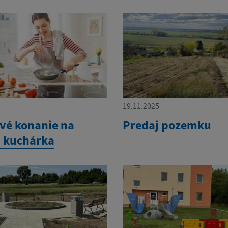
19.11.2025
vé konanie na
Predaj pozemku
u kuchárka