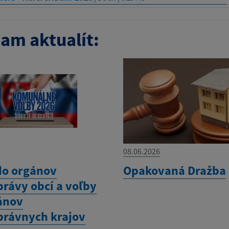
am aktualít:
08.06.2026
do orgánov
Opakovaná Dražba
rávy obcí a voľby
ánov
rávnych krajov