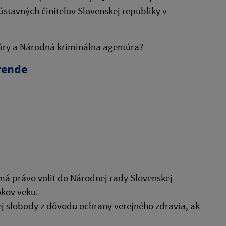
ústavných činiteľov Slovenskej republiky v
túry a Národná kriminálna agentúra?
rende
má právo voliť do Národnej rady Slovenskej
okov veku.
 slobody z dôvodu ochrany verejného zdravia, ak