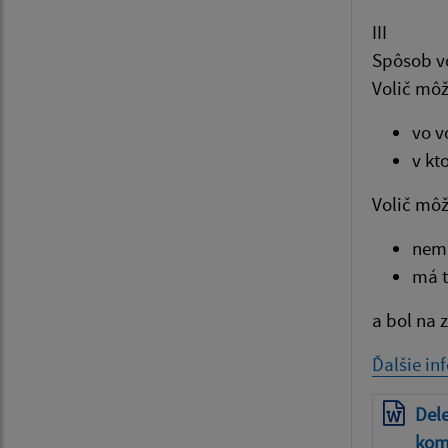
III
Spôsob v
Volič môž
vo v
v kt
Volič môž
nemá
má t
a bol na 
Ďalšie in
Dele
kom