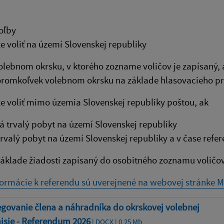
oľby
e voliť na území Slovenskej republiky
olebnom okrsku, v ktorého zozname voličov je zapísaný, 
oromkoľvek volebnom okrsku na základe hlasovacieho p
e voliť mimo územia Slovenskej republiky poštou, ak
 trvalý pobyt na území Slovenskej republiky
rvalý pobyt na území Slovenskej republiky a v čase refe
základe žiadosti zapísaný do osobitného zoznamu voličov
formácie k referendu sú uverejnené na webovej stránke Mi
govanie člena a náhradníka do okrskovej volebnej
isie - Referendum 2026
| DOCX | 0.25 Mb