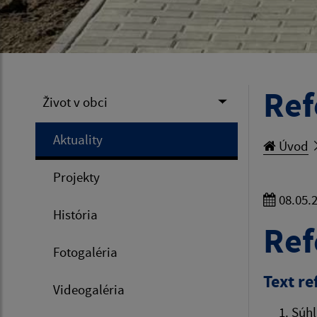
Ref
Život v obci
Aktuality
Úvod
Projekty
08.05.
História
Ref
Fotogaléria
Text r
Videogaléria
Súhl