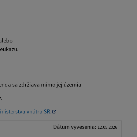
alebo
reukazu.
renda sa zdržiava mimo jej územia
.
nisterstva vnútra SR.
Dátum vyvesenia:
12.05.2026