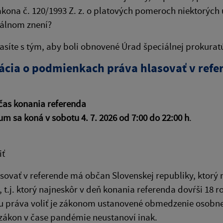
ákona č. 120/1993 Z. z. o platových pomeroch niektorých 
álnom znení?
asíte s tým, aby boli obnovené Úrad špeciálnej prokura
ácia o podmienkach práva hlasovať v refe
čas konania referenda
m sa koná v sobotu 4. 7. 2026 od 7:00 do 22:00 h
.
iť
sovať v referende má občan Slovenskej republiky, ktorý 
, t.j. ktorý najneskôr v deň konania referenda dovŕši 18 r
 práva voliť je zákonom ustanovené obmedzenie osobnej
zákon v čase pandémie neustanoví inak.