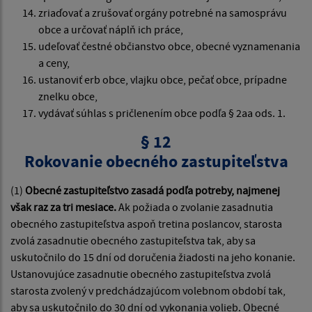
zriaďovať a zrušovať orgány potrebné na samosprávu
obce a určovať náplň ich práce,
udeľovať čestné občianstvo obce, obecné vyznamenania
a ceny,
ustanoviť erb obce, vlajku obce, pečať obce, prípadne
znelku obce,
vydávať súhlas s pričlenením obce podľa § 2aa ods. 1.
§ 12
Rokovanie obecného zastupiteľstva
(1)
Obecné zastupiteľstvo zasadá podľa potreby, najmenej
však raz za tri mesiace.
Ak požiada o zvolanie zasadnutia
obecného zastupiteľstva aspoň tretina poslancov, starosta
zvolá zasadnutie obecného zastupiteľstva tak, aby sa
uskutočnilo do 15 dní od doručenia žiadosti na jeho konanie.
Ustanovujúce zasadnutie obecného zastupiteľstva zvolá
starosta zvolený v predchádzajúcom volebnom období tak,
aby sa uskutočnilo do 30 dní od vykonania volieb. Obecné