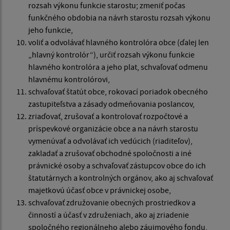
rozsah výkonu funkcie starostu; zmeniť počas
funkčného obdobia na návrh starostu rozsah výkonu
jeho funkcie,
voliť a odvolávať hlavného kontrolóra obce (ďalej len
„hlavný kontrolór“), určiť rozsah výkonu funkcie
hlavného kontrolóra a jeho plat, schvaľovať odmenu
hlavnému kontrolórovi,
schvaľovať štatút obce, rokovací poriadok obecného
zastupiteľstva a zásady odmeňovania poslancov,
zriaďovať, zrušovať a kontrolovať rozpočtové a
príspevkové organizácie obce a na návrh starostu
vymenúvať a odvolávať ich vedúcich (riaditeľov),
zakladať a zrušovať obchodné spoločnosti a iné
právnické osoby a schvaľovať zástupcov obce do ich
štatutárnych a kontrolných orgánov, ako aj schvaľovať
majetkovú účasť obce v právnickej osobe,
schvaľovať združovanie obecných prostriedkov a
činností a účasť v združeniach, ako aj zriadenie
spoločného regionálneho alebo záujmového fondu,