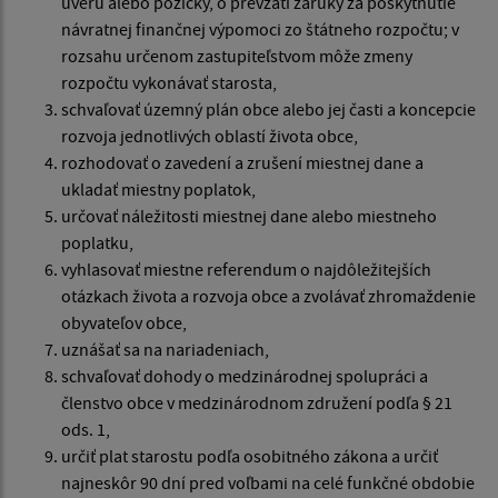
úveru alebo pôžičky, o prevzatí záruky za poskytnutie
návratnej finančnej výpomoci zo štátneho rozpočtu; v
rozsahu určenom zastupiteľstvom môže zmeny
rozpočtu vykonávať starosta,
schvaľovať územný plán obce alebo jej časti a koncepcie
rozvoja jednotlivých oblastí života obce,
rozhodovať o zavedení a zrušení miestnej dane a
ukladať miestny poplatok,
určovať náležitosti miestnej dane alebo miestneho
poplatku,
vyhlasovať miestne referendum o najdôležitejších
otázkach života a rozvoja obce a zvolávať zhromaždenie
obyvateľov obce,
uznášať sa na nariadeniach,
schvaľovať dohody o medzinárodnej spolupráci a
členstvo obce v medzinárodnom združení podľa § 21
ods. 1,
určiť plat starostu podľa osobitného zákona a určiť
najneskôr 90 dní pred voľbami na celé funkčné obdobie