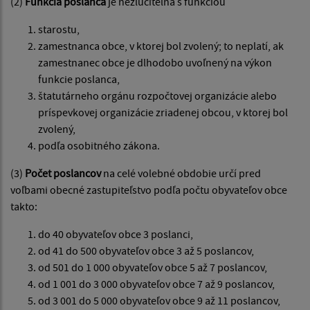
(2)
Funkcia poslanca
je nezlučiteľná s funkciou
starostu,
zamestnanca obce, v ktorej bol zvolený; to neplatí, ak
zamestnanec obce je dlhodobo uvoľnený na výkon
funkcie poslanca,
štatutárneho orgánu rozpočtovej organizácie alebo
príspevkovej organizácie zriadenej obcou, v ktorej bol
zvolený,
podľa osobitného zákona.
(3)
Počet poslancov
na celé volebné obdobie určí pred
voľbami obecné zastupiteľstvo podľa počtu obyvateľov obce
takto:
do 40 obyvateľov obce 3 poslanci,
od 41 do 500 obyvateľov obce 3 až 5 poslancov,
od 501 do 1 000 obyvateľov obce 5 až 7 poslancov,
od 1 001 do 3 000 obyvateľov obce 7 až 9 poslancov,
od 3 001 do 5 000 obyvateľov obce 9 až 11 poslancov,