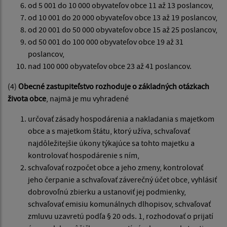
od 5 001 do 10 000 obyvateľov obce 11 až 13 poslancov,
od 10 001 do 20 000 obyvateľov obce 13 až 19 poslancov,
od 20 001 do 50 000 obyvateľov obce 15 až 25 poslancov,
od 50 001 do 100 000 obyvateľov obce 19 až 31
poslancov,
nad 100 000 obyvateľov obce 23 až 41 poslancov.
(4)
Obecné zastupiteľstvo rozhoduje o základných otázkach
života obce
, najmä je mu vyhradené
určovať zásady hospodárenia a nakladania s majetkom
obce a s majetkom štátu, ktorý užíva, schvaľovať
najdôležitejšie úkony týkajúce sa tohto majetku a
kontrolovať hospodárenie s ním,
schvaľovať rozpočet obce a jeho zmeny, kontrolovať
jeho čerpanie a schvaľovať záverečný účet obce, vyhlásiť
dobrovoľnú zbierku a ustanoviť jej podmienky,
schvaľovať emisiu komunálnych dlhopisov, schvaľovať
zmluvu uzavretú podľa § 20 ods. 1, rozhodovať o prijatí