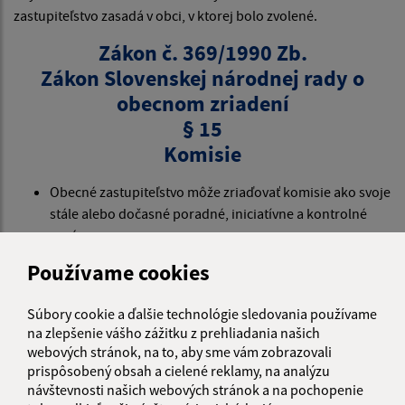
zastupiteľstvo zasadá v obci, v ktorej bolo zvolené.
Zákon č. 369/1990 Zb.
Zákon Slovenskej národnej rady o
obecnom zriadení
§ 15
Komisie
Obecné zastupiteľstvo môže zriaďovať komisie ako svoje
stále alebo dočasné poradné, iniciatívne a kontrolné
orgány.
Komisie sú zložené z poslancov a z ďalších osôb
Používame cookies
zvolených obecným zastupiteľstvom.
Zloženie a úlohy komisií vymedzuje obecné
Súbory cookie a ďalšie technológie sledovania používame
zastupiteľstvo.
na zlepšenie vášho zážitku z prehliadania našich
Členovi komisie, ktorý nie je poslanec, možno poskytnúť
webových stránok, na to, aby sme vám zobrazovali
odmenu v kalendárnom roku najviac jednu polovicu
prispôsobený obsah a cielené reklamy, na analýzu
mesačného platu starostu bez zvýšenia podľa príslušnej
návštevnosti našich webových stránok a na pochopenie