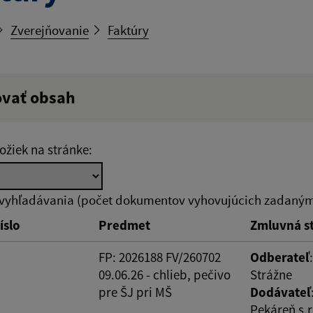
Zverejňovanie
Faktúry
ovať obsah
ý výraz:
ožiek na stránke:
tumu:
Dátum od:
 vyhľadávania (počet dokumentov vyhovujúcich zadaným 
íslo
Predmet
Zmluvná s
od:
Suma do:
FP: 2026188 FV/260702
Odberateľ
09.06.26 - chlieb, pečivo
Strážne
pre ŠJ pri MŠ
Dodávateľ
Pekáreň s.r