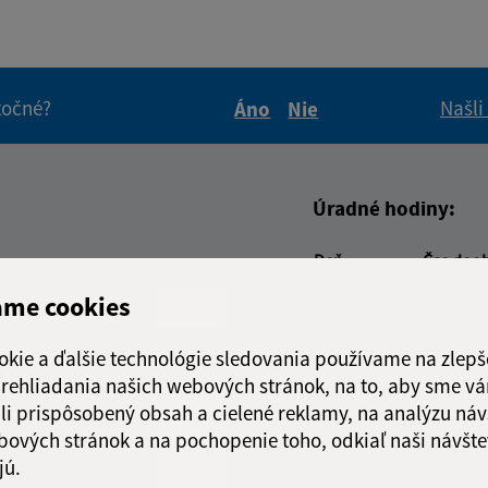
itočné?
Našli
Áno
Nie
Boli tieto informácie pre 
Boli tieto informáci
Úradné hodiny:
Deň
Čas doo
adresa (povinné)
Pondelok:
7.30 - 12
ame cookies
Utorok:
nestránk
Streda:
7.30 - 12
okie a ďalšie technológie sledovania používame na zlepš
Štvrtok:
nestránk
 prehliadania našich webových stránok, na to, aby sme v
Piatok:
7.30 - 12
li prispôsobený obsah a cielené reklamy, na analýzu náv
bových stránok a na pochopenie toho, odkiaľ naši návšte
jú.