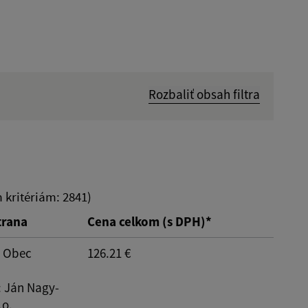
Rozbaliť obsah filtra
Hľadať v:
Dátum do:
kritériám: 2841)
trana
Cena celkom (s DPH)*
: Obec
126.21 €
: Ján Nagy-
.o.