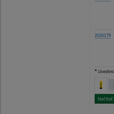
2026179
*
Uvedená 
1
Načítať 