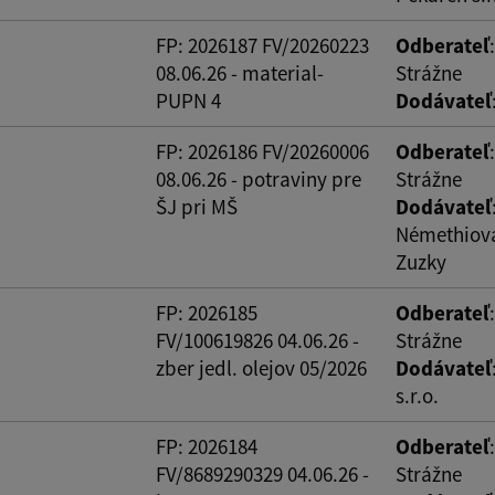
ovať
FP: 2026187 FV/20260223
Odberateľ
08.06.26 - material-
Strážne
PUPN 4
Dodávateľ
FP: 2026186 FV/20260006
Odberateľ
08.06.26 - potraviny pre
Strážne
ŠJ pri MŠ
Dodávateľ
Némethiová
Zuzky
FP: 2026185
Odberateľ
FV/100619826 04.06.26 -
Strážne
zber jedl. olejov 05/2026
Dodávateľ
s.r.o.
FP: 2026184
Odberateľ
FV/8689290329 04.06.26 -
Strážne