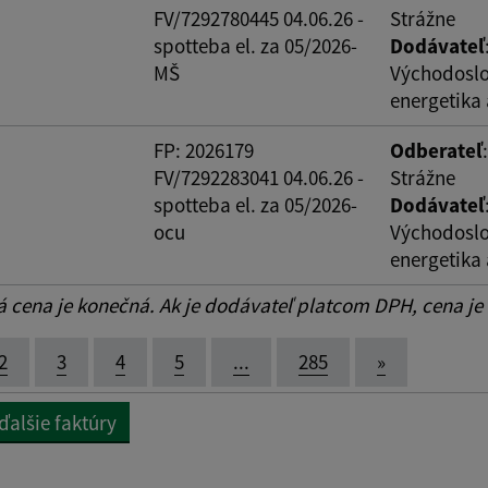
FV/7292780445 04.06.26 -
Strážne
spotteba el. za 05/2026-
Dodávateľ
MŠ
Východosl
energetika 
FP: 2026179
Odberateľ
FV/7292283041 04.06.26 -
Strážne
spotteba el. za 05/2026-
Dodávateľ
ocu
Východosl
energetika 
cena je konečná. Ak je dodávateľ platcom DPH, cena je
2
3
4
5
...
285
»
ďalšie faktúry