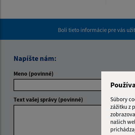
Boli tieto informácie pre vás už
Napíšte nám:
Meno (povinné)
E-mailová 
Použív
Súbory co
Text vašej správy (povinné)
zážitku z
zobrazova
našich we
prichádza