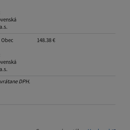
:
ovenská
a.s.
: Obec
148.38 €
:
ovenská
a.s.
 vrátane DPH.