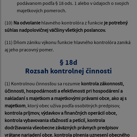
podávanom podľa § 18 ods. 1 alebo v údajoch o svojich
majetkových pomeroch.
(10)
Na odvolanie
hlavného kontrolóra z funkcie
je potrebný
súhlas nadpolovičnej väčšiny všetkých poslancov.
(11) Dňom zániku výkonu funkcie hlavného kontrolóra zaniká
aj jeho pracovný pomer.
§ 18d
Rozsah kontrolnej činnosti
(1) Kontrolnou činnosťou sa rozumie
kontrola zákonnosti,
účinnosti, hospodárnosti a efektívnosti pri hospodárení a
nakladaní s majetkom a majetkovými právami obce, ako aj s
majetkom
, ktorý obec užíva podľa osobitných predpisov,
kontrola príjmov, výdavkov a finančných operácií obce,
kontrola vybavovania sťažností a petícií, kontrola
dodržiavania všeobecne záväzných právnych predpisov
vrátane nariadení obce, kontrola plnenia uznesení obecného