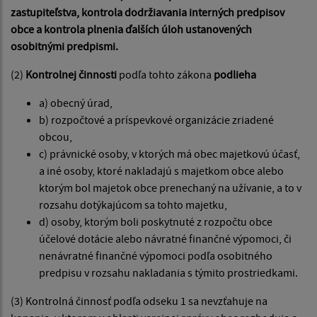
zastupiteľstva, kontrola dodržiavania interných predpisov
obce a kontrola plnenia ďalších úloh ustanovených
osobitnými predpismi.
(2)
Kontrolnej činnosti
podľa tohto zákona
podlieha
a) obecný úrad,
b) rozpočtové a príspevkové organizácie zriadené
obcou,
c) právnické osoby, v ktorých má obec majetkovú účasť,
a iné osoby, ktoré nakladajú s majetkom obce alebo
ktorým bol majetok obce prenechaný na užívanie, a to v
rozsahu dotýkajúcom sa tohto majetku,
d) osoby, ktorým boli poskytnuté z rozpočtu obce
účelové dotácie alebo návratné finančné výpomoci, či
nenávratné finančné výpomoci podľa osobitného
predpisu v rozsahu nakladania s týmito prostriedkami.
(3) Kontrolná činnosť podľa odseku 1 sa nevzťahuje na