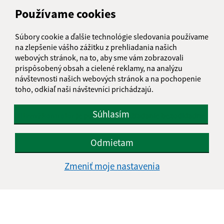
Používame cookies
(2) Hlavný kontrolór sa zúčastňuje na zasadnutiach obecného
zastupiteľstva a obecnej rady s hlasom poradným; môže sa
Súbory cookie a ďalšie technológie sledovania používame
zúčastňovať aj na zasadnutiach komisií zriadených obecným
na zlepšenie vášho zážitku z prehliadania našich
zastupiteľstvom.
webových stránok, na to, aby sme vám zobrazovali
prispôsobený obsah a cielené reklamy, na analýzu
(3) Hlavný kontrolór
je oprávnený nahliadať do dokladov
, ako
návštevnosti našich webových stránok a na pochopenie
aj do iných dokumentov v rozsahu kontrolnej činnosti podľa §
toho, odkiaľ naši návštevníci prichádzajú.
18d.
Súhlasím
(4) Hlavný kontrolór
je povinný na požiadanie bezodkladne
sprístupniť výsledky kontrol poslancom alebo starostovi
.
Odmietam
Zmeniť moje nastavenia
Je táto stránka užitočná?
Áno
Nie
Boli tieto 
Boli 
Našli ste na stránke chybu?
Napíšte nám
Napíšte nám: