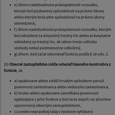
e) dňom nadobudnutia právoplatnosti rozsudku,
ktorým bol pozbavený spôsobilosti na právne úkony
alebo ktorým bola jeho spôsobilosť na právne úkony
obmedzená,
f) dňom nadobudnutia právoplatnosti rozsudku, ktorým
bol odsúdený za úmyselný trestný čin alebo právoplatne
odsúdený za trestný čin, ak výkon trestu odňatia
slobody nebol podmienečne odložený,
g) dňom, keď začal vykonávať funkciu podľa § 18 ods. 2.
(9)
Obecné zastupiteľstvo môže odvolať hlavného kontrolóra z
funkcie
, ak
a) opakovane alebo zvlášť hrubým spôsobom poruší
povinnosti zamestnanca alebo vedúceho zamestnanca,
b) hrubo alebo opakovane zanedbáva povinnosti
vyplývajúce z jeho funkcie a bol na to aspoň raz písomne
upozornený obecným zastupiteľstvom,
c) uvedie nepravdivý údaj v čestnom vyhlásení