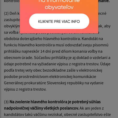
kontrolóra je
ukončené minimálne úplné stredné vzdelanie.
(2) Deň konania voľby hlavného kontrolóra vyhlási obecné
zastupiteľstvo na úradnej tabuli a spôsobom v mieste
obvyklým najmenej 40 dní pred dňom konania voľby tak, aby
sa voľba vykonala počas posledných 60 dní funkčného
obdobia doterajšieho hlavného kontrolóra. Kandidát na
funkciu hlavného kontrolóra musí odovzdať svoju písomnú
prihlášku najneskôr 14 dní pred dňom konania voľby na
obecnom úrade. Súčasťou prihlášky je aj doklad o vzdelaní a
údaje potrebné na vyžiadanie výpisu z registra trestov. Údaje
podľa tretej vety obec bezodkladne zašle v elektronickej
podobe prostredníctvom elektronickej komunikácie
Generálnej prokuratúre Slovenskej republiky na vydanie
výpisu z registra trestov.
(3)
Na zvolenie hlavného kontrolóra je potrebný súhlas
nadpolovičnej väčšiny všetkých poslancov.
Ak ani jeden z
kandidátov takú väčšinu nezískal, obecné zastupiteľstvo ešte