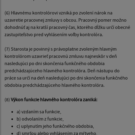
(6) Hlavnému kontrolórovi vzniká po zvolení nárok na
uzavretie pracovnej zmluvy s obcou. Pracovný pomer možno
dohodnúť aj na kratší pracovný čas, ktorého dĺžku určí obecné
zastupiteľstvo pred vyhlásením voľby kontrolóra.
(7) Starosta je povinný s právoplatne zvoleným hlavným
kontrolórom uzavrieť pracovnú zmluvu najneskôr v deň
nasledujúci po dni skončenia funkčného obdobia
predchádzajúceho hlavného kontrolóra. Deň nástupu do
práce sa určí na deň nasledujúci po dni skončenia funkčného
obdobia predchádzajúceho hlavného kontrolóra.
(8)
Výkon funkcie hlavného kontrolóra zaniká:
a) vzdaním sa funkcie,
b) odvolaním z funkcie,
c) uplynutím jeho funkčného obdobia,
d) smrťou alebo vyhlásením za mŕtveho,