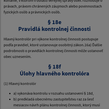
konanie, v ktorom v oblasti verejnej správy obec rozhoduje o
právach, právom chránených záujmoch alebo povinnostiach
fyzických osôb a právnických osôb.
§ 18e
Pravidlá kontrolnej činnosti
Hlavný kontrolór pri výkone kontrolnej činnosti postupuje
podľa pravidiel, ktoré ustanovuje osobitný zákon.16a) Ďalšie
podrobnosti o pravidlách kontrolnej činnosti môže ustanoviť
obec uznesením.
§ 18f
Úlohy hlavného kontrolóra
(1) Hlavný kontrolór
a) vykonáva kontrolu v rozsahu ustanovení § 18d,
b) predkladá obecnému zastupiteľstvu raz za šesť
mesiacov návrh plánu kontrolnej činnosti, ktorý musí