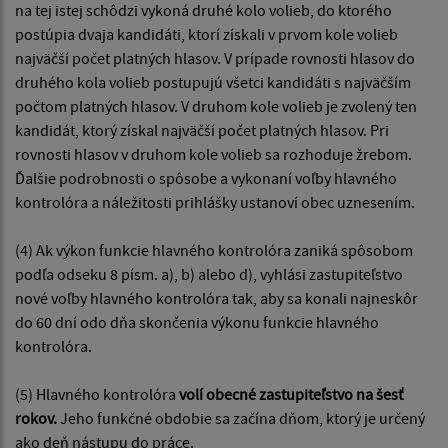
na tej istej schôdzi vykoná druhé kolo volieb, do ktorého
postúpia dvaja kandidáti, ktorí získali v prvom kole volieb
najväčší počet platných hlasov. V prípade rovnosti hlasov do
druhého kola volieb postupujú všetci kandidáti s najväčším
počtom platných hlasov. V druhom kole volieb je zvolený ten
kandidát, ktorý získal najväčší počet platných hlasov. Pri
rovnosti hlasov v druhom kole volieb sa rozhoduje žrebom.
Ďalšie podrobnosti o spôsobe a vykonaní voľby hlavného
kontrolóra a náležitosti prihlášky ustanoví obec uznesením.
(4) Ak výkon funkcie hlavného kontrolóra zaniká spôsobom
podľa odseku 8 písm. a), b) alebo d), vyhlási zastupiteľstvo
nové voľby hlavného kontrolóra tak, aby sa konali najneskôr
do 60 dní odo dňa skončenia výkonu funkcie hlavného
kontrolóra.
(5) Hlavného kontrolóra
volí obecné zastupiteľstvo na šesť
rokov.
Jeho funkčné obdobie sa začína dňom, ktorý je určený
ako deň nástupu do práce.