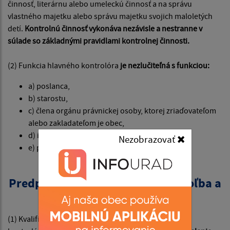
činnosť, literárnu alebo umeleckú činnosť a na správu
vlastného majetku alebo správu majetku svojich maloletých
detí.
Kontrolnú činnosť vykonáva nezávisle a nestranne v
súlade so základnými pravidlami kontrolnej činnosti.
(2) Funkcia hlavného kontrolóra
je nezlučiteľná s funkciou:
a) poslanca,
b) starostu,
c) člena orgánu právnickej osoby, ktorej zriaďovateľom
alebo zakladateľom je obec,
d) iného zamestnanca obce,
Nezobrazovať
e) podľa osobitného zákona.
§ 18a
Predpoklady na výkon funkcie, voľba a
skončenie výkonu funkcie
(1) Kvalifikačným predpokladom na funkciu hlavného