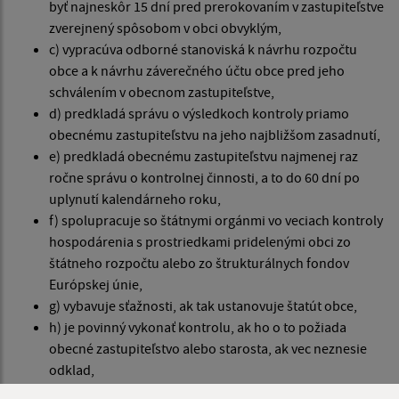
byť najneskôr 15 dní pred prerokovaním v zastupiteľstve
zverejnený spôsobom v obci obvyklým,
c) vypracúva odborné stanoviská k návrhu rozpočtu
obce a k návrhu záverečného účtu obce pred jeho
schválením v obecnom zastupiteľstve,
d) predkladá správu o výsledkoch kontroly priamo
obecnému zastupiteľstvu na jeho najbližšom zasadnutí,
e) predkladá obecnému zastupiteľstvu najmenej raz
ročne správu o kontrolnej činnosti, a to do 60 dní po
uplynutí kalendárneho roku,
f) spolupracuje so štátnymi orgánmi vo veciach kontroly
hospodárenia s prostriedkami pridelenými obci zo
štátneho rozpočtu alebo zo štrukturálnych fondov
Európskej únie,
g) vybavuje sťažnosti, ak tak ustanovuje štatút obce,
h) je povinný vykonať kontrolu, ak ho o to požiada
obecné zastupiteľstvo alebo starosta, ak vec neznesie
odklad,
i) plní ďalšie úlohy ustanovené osobitným zákonom.