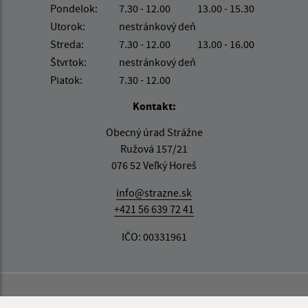
Pondelok:
7.30 - 12.00
13.00 - 15.30
Utorok:
nestránkový deň
Streda:
7.30 - 12.00
13.00 - 16.00
Štvrtok:
nestránkový deň
Piatok:
7.30 - 12.00
Kontakt:
Obecný úrad Strážne
Ružová 157/21
076 52 Veľký Horeš
info@strazne.sk
+421 56 639 72 41
IČO: 00331961