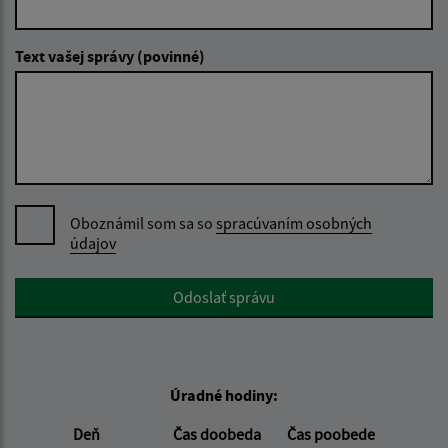
Text vašej správy (povinné)
Oboznámil som sa so
spracúvaním osobných
údajov
Google reCaptcha Response
Odoslať správu
Úradné hodiny:
Deň
Čas doobeda
Čas poobede