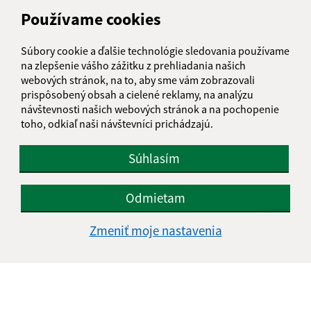
Používame cookies
Súbory cookie a ďalšie technológie sledovania používame
na zlepšenie vášho zážitku z prehliadania našich
webových stránok, na to, aby sme vám zobrazovali
prispôsobený obsah a cielené reklamy, na analýzu
návštevnosti našich webových stránok a na pochopenie
toho, odkiaľ naši návštevníci prichádzajú.
Súhlasím
Informácie o stránke:
Odmietam
Vyhlásenie o prístupnosti
Zmeniť moje nastavenia
Autorské práva
Ochrana osobných údajov
Navigácia:
Vytlačiť aktuálnu stránku