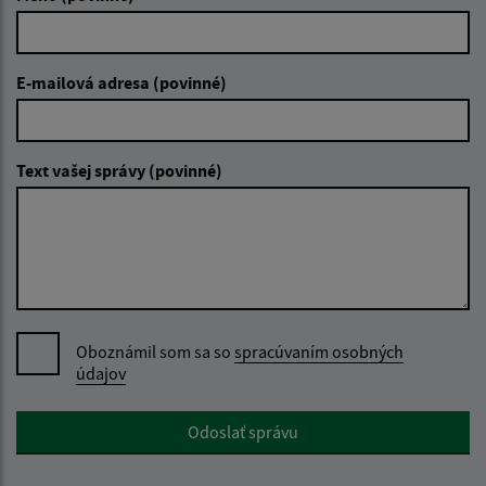
E-mailová adresa (povinné)
Text vašej správy (povinné)
Oboznámil som sa so
spracúvaním osobných
údajov
Google reCaptcha Response
Odoslať správu