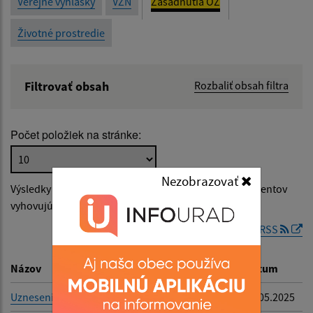
Verejné vyhlášky
VZN
Zasadnutia OZ
Životné prostredie
Filtrovať obsah
Rozbaliť obsah filtra
Názov:
Počet položiek na stránke:
Popis:
Nezobrazovať
Výsledky vyhľadávania v
Zasadnutia OZ
(počet dokumentov
Dátum zverejnenia od:
vyhovujúcich zadaným kritériám: 3)
RSS
Dátum zverejnenia do:
Názov
Popis
Dátum
Uznesenie č.48-57
-
16.05.2025
Filtrovať
Reset