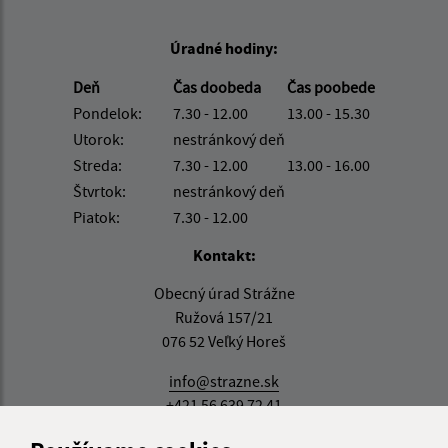
Úradné hodiny:
Deň
Čas doobeda
Čas poobede
Pondelok:
7.30 - 12.00
13.00 - 15.30
Utorok:
nestránkový deň
Streda:
7.30 - 12.00
13.00 - 16.00
Štvrtok:
nestránkový deň
Piatok:
7.30 - 12.00
Kontakt:
Obecný úrad Strážne
Ružová 157/21
076 52 Veľký Horeš
info@strazne.sk
+421 56 639 72 41
IČO: 00331961