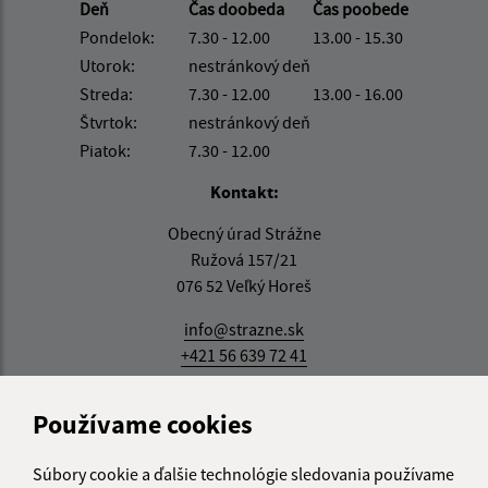
Deň
Čas doobeda
Čas poobede
Pondelok:
7.30 - 12.00
13.00 - 15.30
Utorok:
nestránkový deň
Streda:
7.30 - 12.00
13.00 - 16.00
Štvrtok:
nestránkový deň
Piatok:
7.30 - 12.00
Kontakt:
Obecný úrad Strážne
Ružová 157/21
076 52 Veľký Horeš
info@strazne.sk
+421 56 639 72 41
IČO: 00331961
Používame cookies
Súbory cookie a ďalšie technológie sledovania používame