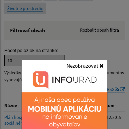
Životné prostredie
Filtrovať obsah
Rozbaliť obsah filtra
Názov:
Počet položiek na stránke:
Popis:
Nezobrazovať
Výsledky vyhľadávania v
Plán rozvoja obce
(počet dokumentov
Dátum zverejnenia od:
vyhovujúcich zadaným kritériám: 2)
RSS
Dátum zverejnenia do:
Názov
Popis
Dátum
Plán hospodárskeho a
-
05.12.2019
sociálného rozvoja NOVY
Filtrovať
Reset