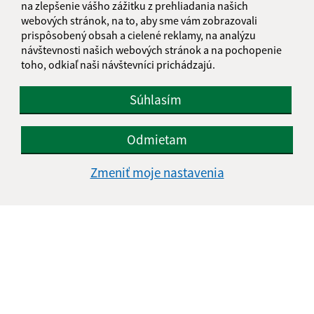
na zlepšenie vášho zážitku z prehliadania našich
webových stránok, na to, aby sme vám zobrazovali
prispôsobený obsah a cielené reklamy, na analýzu
návštevnosti našich webových stránok a na pochopenie
toho, odkiaľ naši návštevníci prichádzajú.
Súhlasím
Odmietam
Zmeniť moje nastavenia
Informácie o stránke:
Vyhlásenie o prístupnosti
Autorské práva
Ochrana osobných údajov
Navigácia: