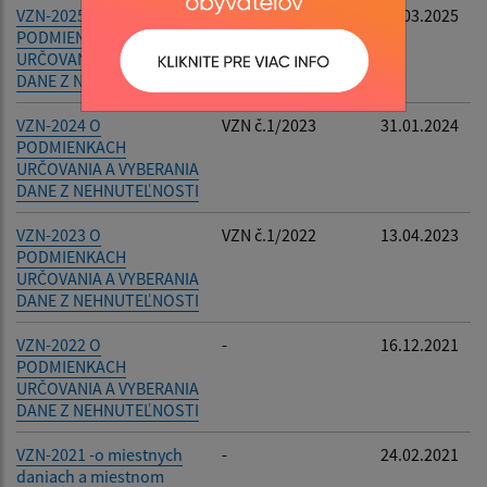
VZN-2025 O
VZN č. 1/2024
26.03.2025
PODMIENKACH
URČOVANIA A VYBERANIA
DANE Z NEHNUTEĽNOSTI
VZN-2024 O
VZN č.1/2023
31.01.2024
PODMIENKACH
URČOVANIA A VYBERANIA
DANE Z NEHNUTEĽNOSTI
VZN-2023 O
VZN č.1/2022
13.04.2023
PODMIENKACH
URČOVANIA A VYBERANIA
DANE Z NEHNUTEĽNOSTI
VZN-2022 O
-
16.12.2021
PODMIENKACH
URČOVANIA A VYBERANIA
DANE Z NEHNUTEĽNOSTI
VZN-2021 -o miestnych
-
24.02.2021
daniach a miestnom