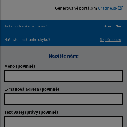
Generované portálom
Uradne.sk
Je táto stránka užitočná?
Áno
Nie
Boli tieto 
Boli 
Našli ste na stránke chybu?
Napíšte nám
Napíšte nám:
Meno (povinné)
E-mailová adresa (povinné)
Text vašej správy (povinné)