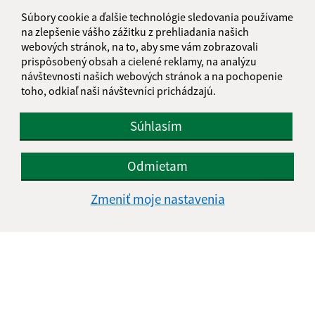
Piatok:
7.30 - 12.00
Súbory cookie a ďalšie technológie sledovania používame
Kontakt:
na zlepšenie vášho zážitku z prehliadania našich
webových stránok, na to, aby sme vám zobrazovali
Obecný úrad Strážne
prispôsobený obsah a cielené reklamy, na analýzu
Ružová 157/21
návštevnosti našich webových stránok a na pochopenie
toho, odkiaľ naši návštevníci prichádzajú.
076 52 Veľký Horeš
info@strazne.sk
Súhlasím
+421 56 639 72 41
Odmietam
IČO: 00331961
Zmeniť moje nastavenia