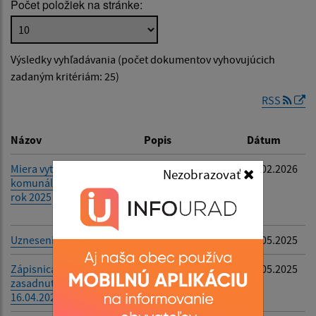
Počet položiek na stránke:
Popis:
Výsledky vyhľadávania (počet dokumentov vyhovujúcich
Dátum zverejnenia od:
zadaným kritériám: 25)
RSS
Dátum zverejnenia do:
Názov
Popis
Dátum
Miera vytriedenia
Miera vytriedenia
23.02.2026
Nezobrazovať
komunálneho odpadu za
komunálneho
Filtrovať
Reset
rok 2025
odpadu za rok
2025
Uznesenie č.48-57
-
16.05.2025
Zápisnica z 16.
-
16.05.2025
zasadnutia OZ - zo dňa
16.04.2025