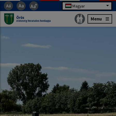
Magyar
Örös
Menu
A község hivatalos honlapja