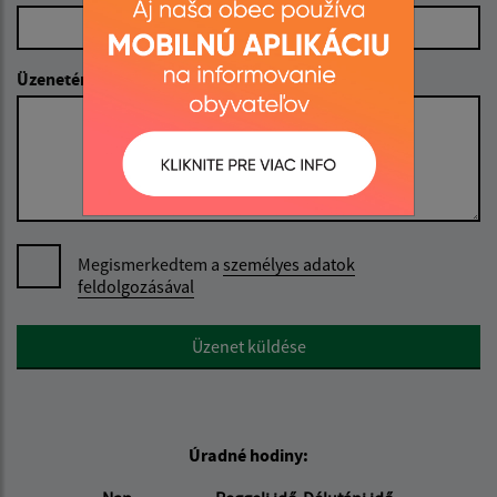
Üzenetének szövege (povinné)
Megismerkedtem a
személyes adatok
feldolgozásával
Google reCaptcha Response
Üzenet küldése
Úradné hodiny: