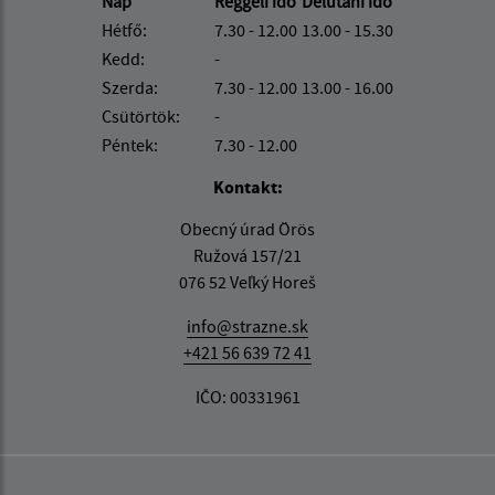
Nap
Reggeli idő
Délutáni idő
Hétfő:
7.30 - 12.00
13.00 - 15.30
Kedd:
-
Szerda:
7.30 - 12.00
13.00 - 16.00
Csütörtök:
-
Péntek:
7.30 - 12.00
Kontakt:
Obecný úrad Örös
Ružová 157/21
076 52 Veľký Horeš
info@strazne.sk
+421 56 639 72 41
IČO: 00331961