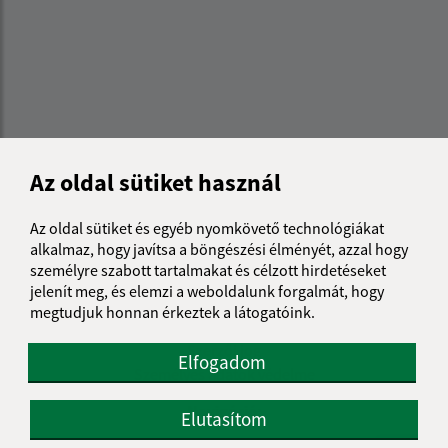
Az oldal sütiket használ
Az oldal sütiket és egyéb nyomkövető technológiákat
alkalmaz, hogy javítsa a böngészési élményét, azzal hogy
személyre szabott tartalmakat és célzott hirdetéseket
Az oldalról:
jelenít meg, és elemzi a weboldalunk forgalmát, hogy
megtudjuk honnan érkeztek a látogatóink.
Hozzáférhetőségi nyilatkozat
Szerzői jog
Elfogadom
Személyes adatok védelme
Navigáció:
Elutasítom