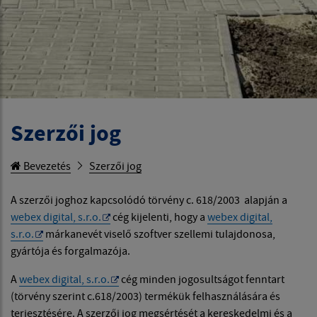
Szerzői jog
Bevezetés
Szerzői jog
A szerzői joghoz kapcsolódó törvény c. 618/2003 alapján a
webex digital, s.r.o.
cég kijelenti, hogy a
webex digital,
s.r.o.
márkanevét viselő szoftver szellemi tulajdonosa,
gyártója és forgalmazója.
A
webex digital, s.r.o.
cég minden jogosultságot fenntart
(törvény szerint c.618/2003) termékük felhasználására és
terjesztésére. A szerzői jog megsértését a kereskedelmi és a