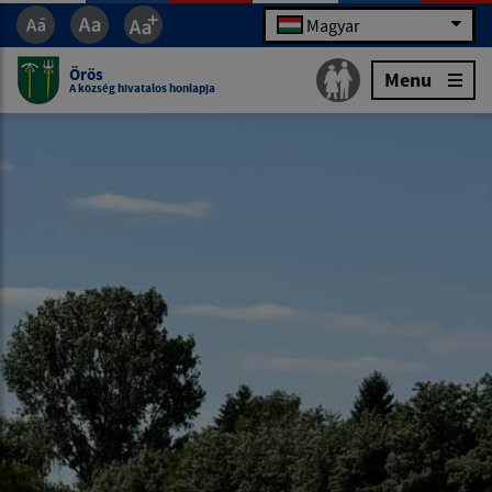
Magyar
Örös
Menu
A község hivatalos honlapja