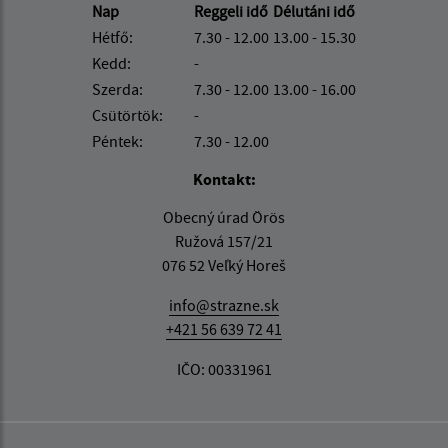
Nap
Reggeli idő
Délutáni idő
Hétfő:
7.30 - 12.00
13.00 - 15.30
Kedd:
-
Szerda:
7.30 - 12.00
13.00 - 16.00
Csütörtök:
-
Péntek:
7.30 - 12.00
Kontakt:
Obecný úrad Örös
Ružová 157/21
076 52 Veľký Horeš
info@strazne.sk
+421 56 639 72 41
IČO: 00331961