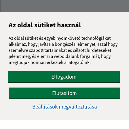
Az oldal sütiket használ
Az oldal sütiket és egyéb nyomkövető technológiákat
alkalmaz, hogy javítsa a böngészési élményét, azzal hogy
személyre szabott tartalmakat és célzott hirdetéseket
jelenít meg, és elemzi a weboldalunk forgalmát, hogy
megtudjuk honnan érkeztek a látogatóink.
Elfogadom
Az oldalról:
Elutasítom
Hozzáférhetőségi nyilatkozat
Szerzői jog
Beállítások megváltoztatása
Személyes adatok védelme
Navigáció: