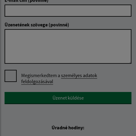
Üzenetének szövege (povinné)
Megismerkedtem a
személyes adatok
feldolgozásával
Google reCaptcha Response
Üzenet küldése
Úradné hodiny: