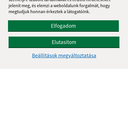
jelenít meg, és elemzi a weboldalunk forgalmát, hogy
megtudjuk honnan érkeztek a látogatóink.
Elfogadom
Elutasítom
Beállítások megváltoztatása
Az oldalról:
Hozzáférhetőségi nyilatkozat
Szerzői jog
Személyes adatok védelme
Navigáció:
Nyomtatás
Honlap térkép
Sütik