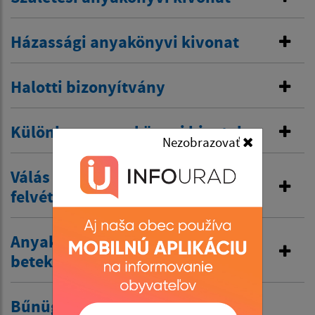
Házassági anyakönyvi kivonat
Halotti bizonyítvány
Különleges anyakönyvi hivatal
Nezobrazovať
Válás és korábbi vezetéknév
felvétele
Anyakönyvi kivonatok kiadása és
betekintés a nyilvántartásba
Bűnügyi nyilvántartásból való