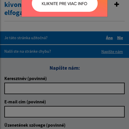
kivonat és leírás iránti kérelmek
elfogadása
Je táto stránka užitočná?
Áno
Nie
Boli tieto 
Boli 
Našli ste na stránke chybu?
Napíšte nám
Napíšte nám:
Keresztnév (povinné)
E-mail cím (povinné)
Üzenetének szövege (povinné)