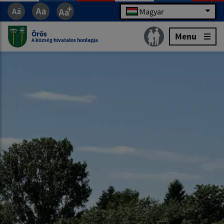
Magyar
Örös
Menu
A község hivatalos honlapja