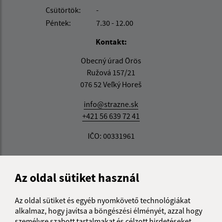
Csütörtök:
-
Péntek:
7.30 - 12.00
Kontakt:
Obecný úrad Örös
Ružová 157/21
076 52 Veľký Horeš
info@strazne.sk
+421 56 639 72 41
IČO: 00331961
Az oldal sütiket használ
Az oldal sütiket és egyéb nyomkövető technológiákat
alkalmaz, hogy javítsa a böngészési élményét, azzal hogy
személyre szabott tartalmakat és célzott hirdetéseket