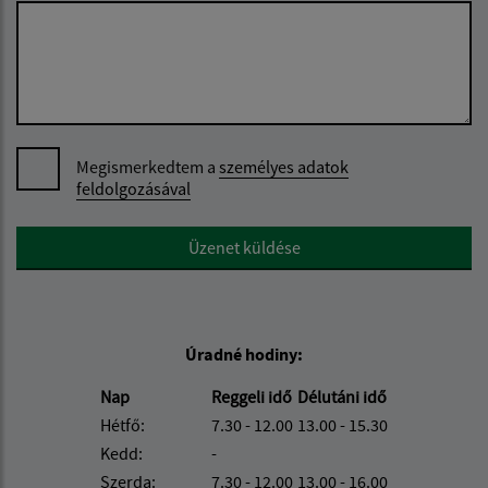
Megismerkedtem a
személyes adatok
feldolgozásával
Google reCaptcha Response
Üzenet küldése
Úradné hodiny:
Nap
Reggeli idő
Délutáni idő
Hétfő:
7.30 - 12.00
13.00 - 15.30
Kedd:
-
Szerda:
7.30 - 12.00
13.00 - 16.00