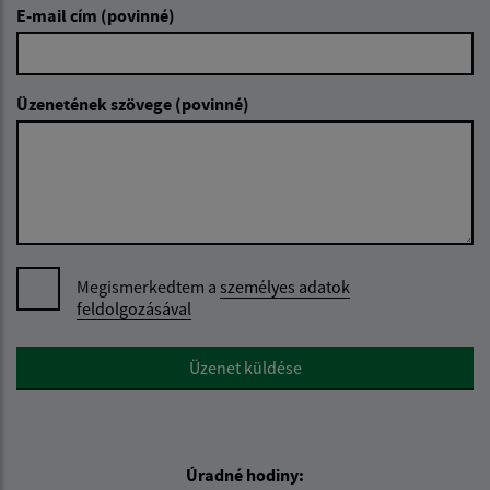
E-mail cím (povinné)
Üzenetének szövege (povinné)
Megismerkedtem a
személyes adatok
feldolgozásával
Google reCaptcha Response
Üzenet küldése
Úradné hodiny: