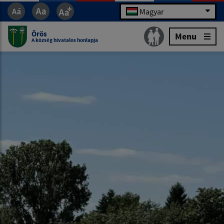
Magyar
Örös
Menu
A község hivatalos honlapja