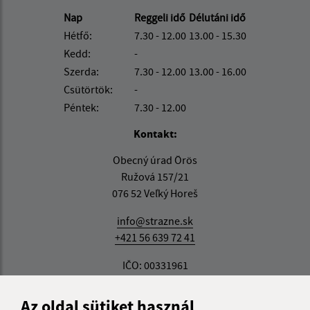
Nap
Reggeli idő
Délutáni idő
Hétfő:
7.30 - 12.00
13.00 - 15.30
Kedd:
-
Szerda:
7.30 - 12.00
13.00 - 16.00
Csütörtök:
-
Péntek:
7.30 - 12.00
Kontakt:
Obecný úrad Örös
Ružová 157/21
076 52 Veľký Horeš
info@strazne.sk
+421 56 639 72 41
IČO: 00331961
Az oldal sütiket használ