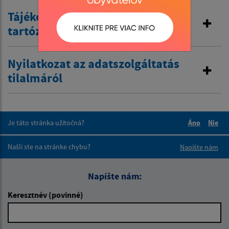
Tájékoztatás a külföldi
tartózkodásról
Nyilatkozat az adatszolgáltatás
tilalmáról
Je táto stránka užitočná?
Áno
Nie
Boli tieto 
Boli 
Našli ste na stránke chybu?
Napíšte nám
Napíšte nám:
Keresztnév (povinné)