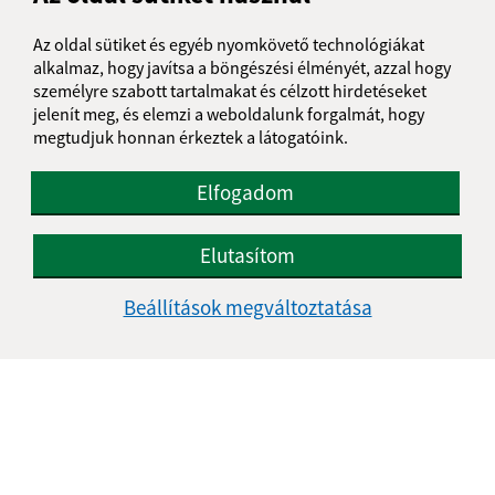
Az oldal sütiket és egyéb nyomkövető technológiákat
alkalmaz, hogy javítsa a böngészési élményét, azzal hogy
személyre szabott tartalmakat és célzott hirdetéseket
jelenít meg, és elemzi a weboldalunk forgalmát, hogy
megtudjuk honnan érkeztek a látogatóink.
Elfogadom
Elutasítom
Beállítások megváltoztatása
Az oldalról:
Hozzáférhetőségi nyilatkozat
Szerzői jog
Személyes adatok védelme
Navigáció: