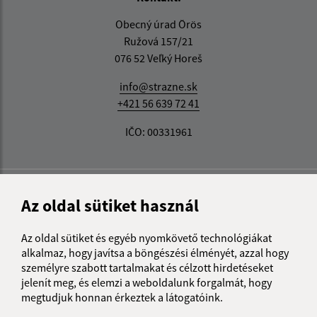
Obecný úrad Örös
Ružová 157/21
076 52 Veľký Horeš
info@strazne.sk
+421 56 639 72 41
IČO: 00331961
Az oldal sütiket használ
Az oldal sütiket és egyéb nyomkövető technológiákat
alkalmaz, hogy javítsa a böngészési élményét, azzal hogy
személyre szabott tartalmakat és célzott hirdetéseket
jelenít meg, és elemzi a weboldalunk forgalmát, hogy
megtudjuk honnan érkeztek a látogatóink.