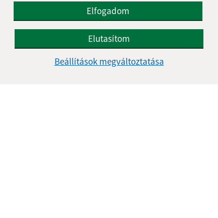
Elfogadom
Elutasítom
Az oldalról:
Beállítások megváltoztatása
Hozzáférhetőségi nyilatkozat
Szerzői jog
Személyes adatok védelme
Navigáció:
Nyomtatás
Honlap térkép
Sütik
Gyors linkek:
Aktualitások
A település történelme
Fotóalbum