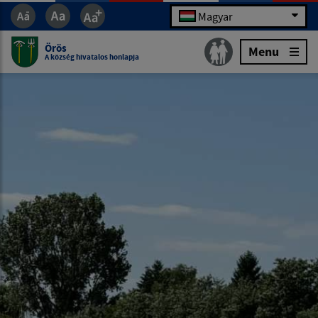
Magyar
Örös
Menu
A község hivatalos honlapja