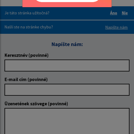
Je táto stránka užitočná?
Áno
Nie
Boli tieto 
Boli 
Našli ste na stránke chybu?
Napíšte nám
Napíšte nám:
Keresztnév (povinné)
E-mail cím (povinné)
Üzenetének szövege (povinné)