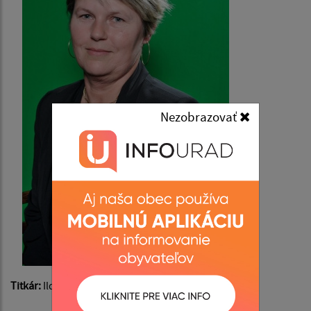
Nezobrazovať
Titkár:
Ildikó Juhászová