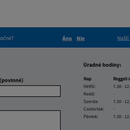
itočné?
Našli
Áno
Nie
Boli tieto informácie pre 
Boli tieto informáci
Úradné hodiny:
Nap
Reggeli 
 (povinné)
Hétfő:
7.30 - 12
Kedd:
-
Szerda:
7.30 - 12
Csütörtök:
-
Péntek:
7.30 - 12