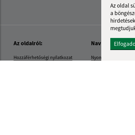
Az oldal s
a böngészé
hirdetések
megtudjuk
Az oldalról:
Navigáció:
Elfogad
Hozzáférhetőségi nyilatkozat
Nyomtatás
Szerzői jog
Honlap térkép
Személyes adatok védelme
Sütik
internetes portál
webhostin