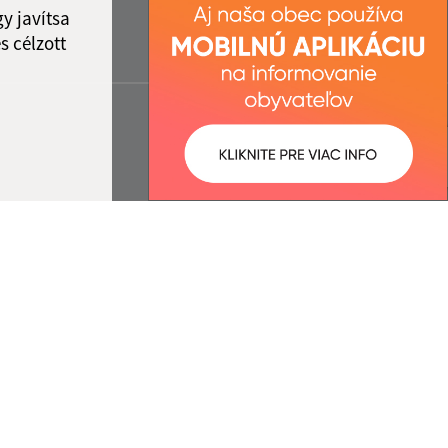
y javítsa
s célzott
:
Správca obsahu:
8:24 óra.
A tartalomkezelő a falu Örös.
A
Egységes Tervezési
Kézikönyvvel összhangban
készült Elektronikus
szolgáltatások.
ió
cég webex.digital, s.r.o.