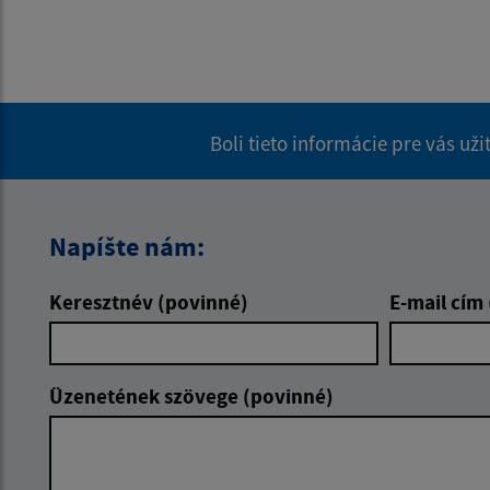
Boli tieto informácie pre vás už
Napíšte nám:
Keresztnév (povinné)
E-mail cím
Üzenetének szövege (povinné)