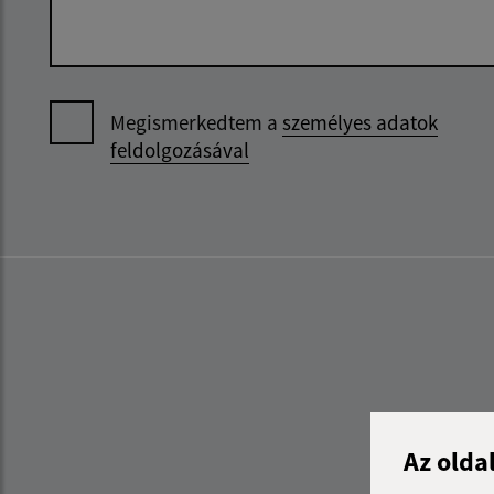
Megismerkedtem a
személyes adatok
feldolgozásával
Az olda