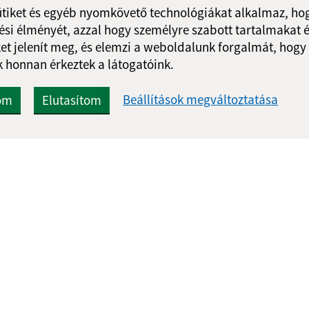
ütiket és egyéb nyomkövető technológiákat alkalmaz, hog
si élményét, azzal hogy személyre szabott tartalmakat é
et jelenít meg, és elemzi a weboldalunk forgalmát, hogy
 honnan érkeztek a látogatóink.
Gyors linkek:
Frissített
Beállítások megváltoztatása
om
Elutasítom
Aktualitások
04.08.2026 0
A település történelme
RSS
Fotóalbum
Elérhetőségek
g
webex.digital, s.r.o.
doménnevek
doménnév regisztrác
Műszaki üzemeltető: