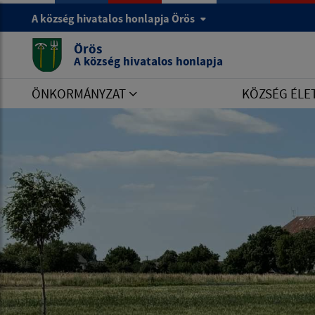
A község hivatalos honlapja Örös
Örös
A község hivatalos honlapja
ÖNKORMÁNYZAT
KÖZSÉG ÉLE