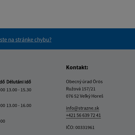
 ste na stránke chybu?
vás užitočné?
e pre vás užitočné?
Kontakt:
Obecný úrad Örös
idő
Délutáni idő
Ružová 157/21
.00
13.00 - 15.30
076 52 Veľký Horeš
.00
13.00 - 16.00
info@strazne.sk
+421 56 639 72 41
.00
IČO: 00331961