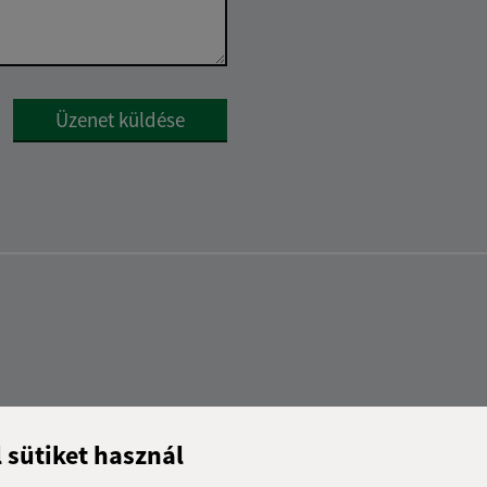
Google reCaptcha Response
Üzenet küldése
l sütiket használ