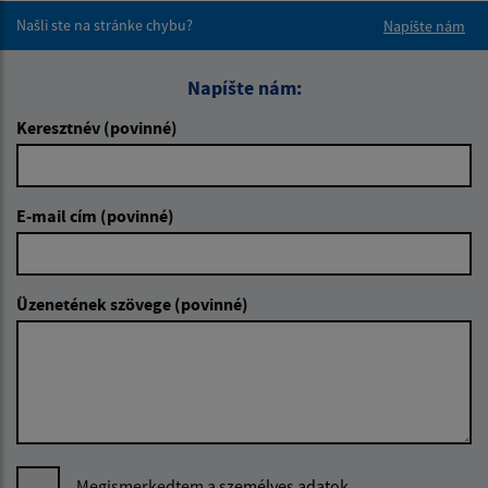
Našli ste na stránke chybu?
Napíšte nám
Napíšte nám:
Keresztnév (povinné)
E-mail cím (povinné)
Üzenetének szövege (povinné)
Megismerkedtem a
személyes adatok