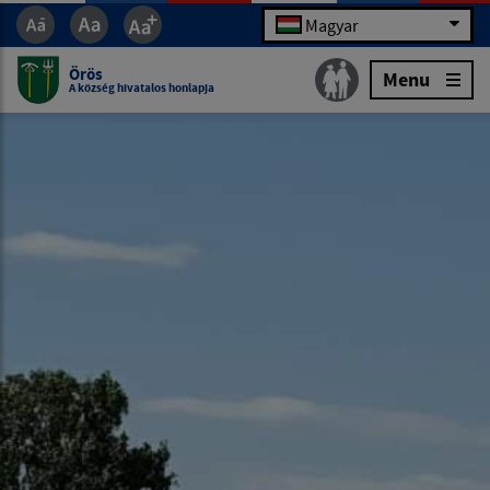
Magyar
Örös
Menu
A község hivatalos honlapja