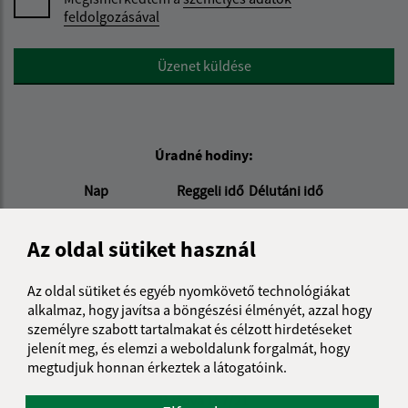
feldolgozásával
Google reCaptcha Response
Üzenet küldése
Úradné hodiny:
Nap
Reggeli idő
Délutáni idő
Hétfő:
7.30 - 12.00
13.00 - 15.30
Kedd:
-
Az oldal sütiket használ
Szerda:
7.30 - 12.00
13.00 - 16.00
Csütörtök:
-
Az oldal sütiket és egyéb nyomkövető technológiákat
Péntek:
7.30 - 12.00
alkalmaz, hogy javítsa a böngészési élményét, azzal hogy
személyre szabott tartalmakat és célzott hirdetéseket
Kontakt:
jelenít meg, és elemzi a weboldalunk forgalmát, hogy
megtudjuk honnan érkeztek a látogatóink.
Obecný úrad Örös
Ružová 157/21