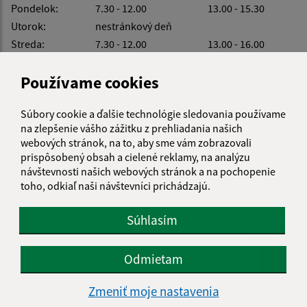
Pondelok:
7.30 - 12.00
13.00 - 15.30
Utorok:
nestránkový deň
Streda:
7.30 - 12.00
13.00 - 16.00
Štvrtok:
nestránkový deň
Používame cookies
Piatok:
7.30 - 12.00
Súbory cookie a ďalšie technológie sledovania používame
na zlepšenie vášho zážitku z prehliadania našich
KALENDÁR
webových stránok, na to, aby sme vám zobrazovali
prispôsobený obsah a cielené reklamy, na analýzu
návštevnosti našich webových stránok a na pochopenie
AUGUST 2026
toho, odkiaľ naši návštevníci prichádzajú.
PO
UT
ST
ŠT
PI
SO
NE
Súhlasím
01
02
03
04
05
06
07
08
09
Odmietam
10
11
12
13
14
15
16
Zmeniť moje nastavenia