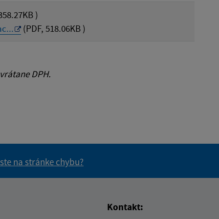
358.27KB )
c...
(PDF, 518.06KB )
 vrátane DPH.
 ste na stránke chybu?
vás užitočné?
e pre vás užitočné?
Kontakt: