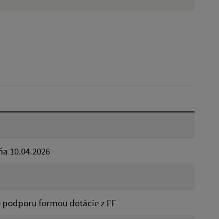
Hľadať v:
Dátum do:
Typ:
Reset
ňa 10.04.2026
o podporu formou dotácie z EF