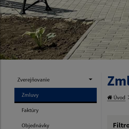
Zm
Zverejňovanie
Zmluvy
Úvod
Faktúry
Filtr
Objednávky