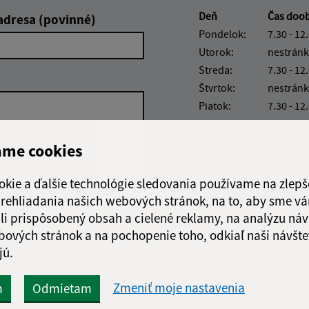
Deň
Čas doo
adresa (povinné)
Pondelok:
7.30 - 12
Utorok:
nestránk
Streda:
7.30 - 12
Štvrtok:
nestránk
Piatok:
7.30 - 12
ame cookies
okie a ďalšie technológie sledovania používame na zlepš
 prehliadania našich webových stránok, na to, aby sme v
Google reCaptcha Response
Odoslať správu
li prispôsobený obsah a cielené reklamy, na analýzu náv
bových stránok a na pochopenie toho, odkiaľ naši návšte
jú.
Zmeniť moje nastavenia
m
Odmietam