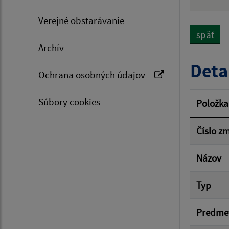
Hľadan
Verejné obstarávanie
späť
Archív
Typ dá
Deta
Ochrana osobných údajov
Suma 
Súbory cookies
Položka
Číslo z
Filtr
Názov
Typ
Predme