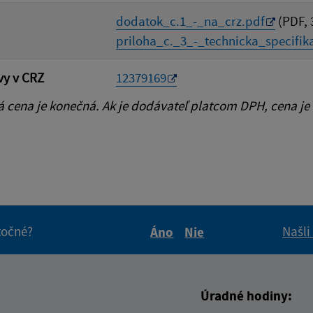
dodatok_c.1_-_na_crz.pdf
(PDF, 
priloha_c._3_-_technicka_specifika
vy v CRZ
12379169
cena je konečná. Ak je dodávateľ platcom DPH, cena je
itočné?
Našli
Áno
Nie
Boli tieto informácie pre 
Boli tieto informáci
Úradné hodiny: