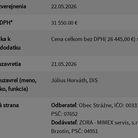
verejnenia
22.05.2026
 DPH*
31 550.00 €
ka k
Cena celkom bez DPH( 26 445,00 €) 
/dodatku
zavretia
21.05.2026
uzavrel (meno,
Július Horváth, DiS
ko, funkcia)
 strana
Odberateľ
: Obec Strážne, IČO: 0033
PSČ: 07652
Dodávateľ
: ZORA - MIMEX servis, s.r
Brzotín, PSČ: 04951