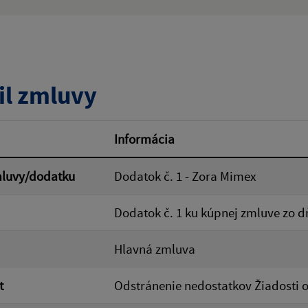
ý výraz:
tumu:
Dátum od:
il zmluvy
od:
Suma do:
Informácia
mluvy/dodatku
Dodatok č. 1 - Zora Mimex
ovať
Dodatok č. 1 ku kúpnej zmluve zo d
Hlavná zmluva
t
Odstránenie nedostatkov Žiadosti 