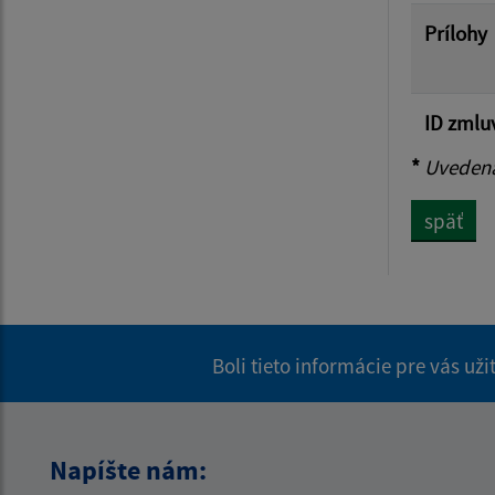
Prílohy
ID zmlu
*
Uvedená 
späť
Boli tieto informácie pre vás už
Napíšte nám: