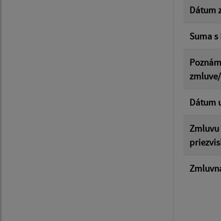
Dátum z
Suma s
Poznám
zmluve
Dátum u
Zmluvu 
priezvis
Zmluvná