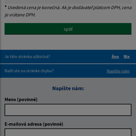
*
Uvedená cena je konečná. Ak je dodávateľ platcom DPH, cena
je vrátane DPH.
späť
Je táto stránka užitočná?
Áno
Nie
Boli tieto 
Boli 
Našli ste na stránke chybu?
Napíšte nám
Napíšte nám:
Meno (povinné)
E-mailová adresa (povinné)