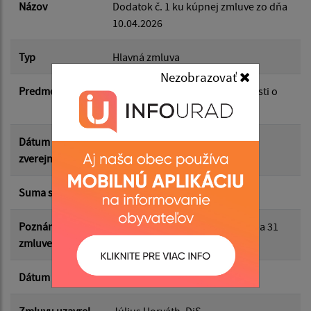
Dátum do:
Názov
Dodatok č. 1 ku kúpnej zmluve zo dňa
10.04.2026
Suma od:
Typ
Hlavná zmluva
Nezobrazovať
Predmet
Odstránenie nedostatkovŽiadosti o
Suma do:
podporu formou dotácie z EF
Dátum
22.05.2026
Typ:
zverejnenia
Suma s DPH*
31 550.00 €
Filtrovať
Reset
Poznámka k
Cena celkom bez DPH sa mení na 31
zmluve/dodatku
550,00 €
Dátum uzavretia
21.05.2026