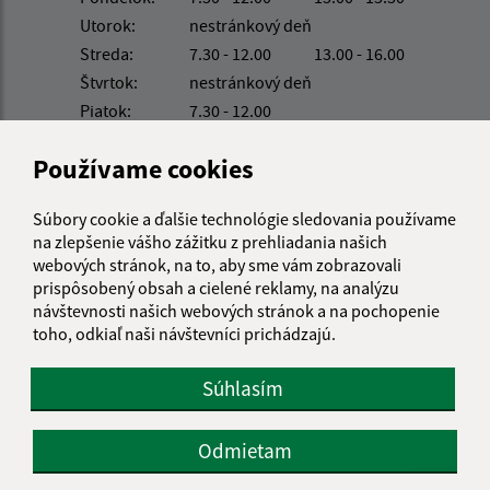
Utorok:
nestránkový deň
Streda:
7.30 - 12.00
13.00 - 16.00
Štvrtok:
nestránkový deň
Piatok:
7.30 - 12.00
Kontakt:
Používame cookies
Obecný úrad Strážne
Súbory cookie a ďalšie technológie sledovania používame
Ružová 157/21
na zlepšenie vášho zážitku z prehliadania našich
076 52 Veľký Horeš
webových stránok, na to, aby sme vám zobrazovali
prispôsobený obsah a cielené reklamy, na analýzu
info@strazne.sk
návštevnosti našich webových stránok a na pochopenie
+421 56 639 72 41
toho, odkiaľ naši návštevníci prichádzajú.
IČO: 00331961
Súhlasím
Odmietam