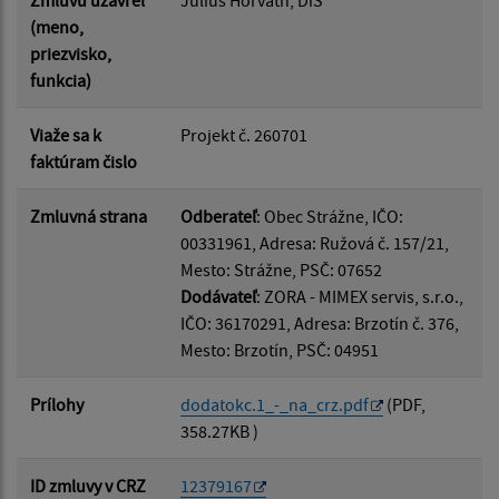
Zmluvu uzavrel
Július Horváth, DiS
(meno,
priezvisko,
funkcia)
Viaže sa k
Projekt č. 260701
faktúram čislo
Zmluvná strana
Odberateľ
: Obec Strážne, IČO:
00331961, Adresa: Ružová č. 157/21,
Mesto: Strážne, PSČ: 07652
Dodávateľ
: ZORA - MIMEX servis, s.r.o.,
IČO: 36170291, Adresa: Brzotín č. 376,
Mesto: Brzotín, PSČ: 04951
Prílohy
dodatokc.1_-_na_crz.pdf
(PDF,
358.27KB )
ID zmluvy v CRZ
12379167