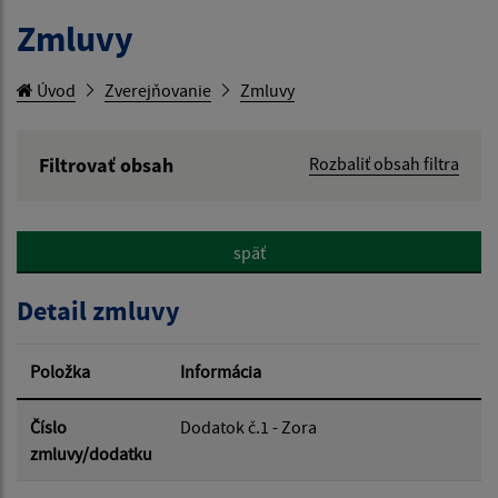
Zmluvy
Úvod
Zverejňovanie
Zmluvy
Filtrovať obsah
Rozbaliť obsah filtra
Hľadaný výraz:
späť
Hľadať v:
Detail zmluvy
Typ dátumu:
Položka
Informácia
Dátum od:
Číslo
Dodatok č.1 - Zora
zmluvy/dodatku