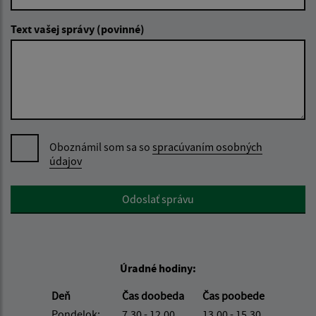
Text vašej správy (povinné)
Oboznámil som sa so
spracúvaním osobných
údajov
Google reCaptcha Response
Odoslať správu
Úradné hodiny:
Deň
Čas doobeda
Čas poobede
Pondelok:
7.30 - 12.00
13.00 - 15.30