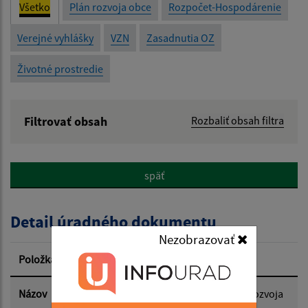
Všetko
Plán rozvoja obce
Rozpočet-Hospodárenie
Verejné vyhlášky
VZN
Zasadnutia OZ
Životné prostredie
Filtrovať obsah
Rozbaliť obsah filtra
Názov:
späť
Popis:
Detail úradného dokumentu
Dátum zverejnenia od:
Nezobrazovať
Položka
Informácia
Dátum zverejnenia do:
Názov
Plán hospodárskeho a sociálného rozvoja