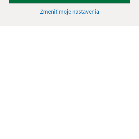
Zmeniť moje nastavenia
Informácie o stránke:
Vyhlásenie o prístupnosti
Autorské práva
Ochrana osobných údajov
Navigácia:
Vytlačiť aktuálnu stránku
Mapa stránok
Cookies
Rýchle odkazy:
Aktuality