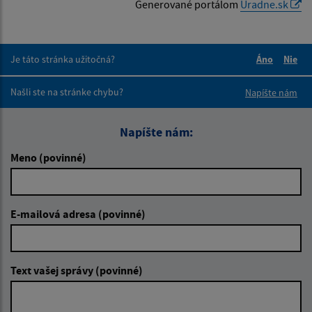
Generované portálom
Uradne.sk
Je táto stránka užitočná?
Áno
Nie
Boli tieto 
Boli 
Našli ste na stránke chybu?
Napíšte nám
Napíšte nám:
Meno (povinné)
E-mailová adresa (povinné)
Text vašej správy (povinné)