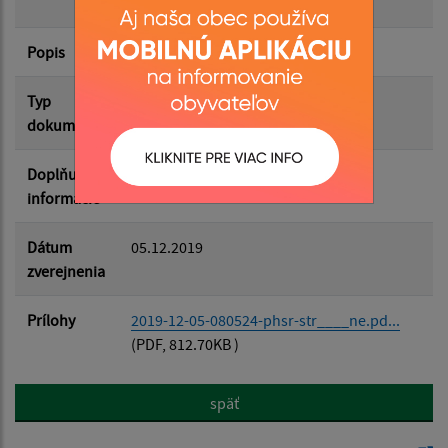
NOVY
Popis
Filtrovať
Reset
Typ
Plán rozvoja obce
dokumentu
Doplňujúce
informácie
Dátum
05.12.2019
zverejnenia
Prílohy
2019-12-05-080524-phsr-str____ne.pd...
(PDF, 812.70KB )
späť