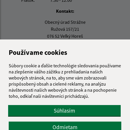
Piatok:
7.30 - 12.00
Kontakt:
Obecný úrad Strážne
Ružová 157/21
076 52 Veľký Horeš
info@strazne.sk
Používame cookies
+421 56 639 72 41
Súbory cookie a ďalšie technológie sledovania používame
IČO: 00331961
na zlepšenie vášho zážitku z prehliadania našich
webových stránok, na to, aby sme vám zobrazovali
prispôsobený obsah a cielené reklamy, na analýzu
návštevnosti našich webových stránok a na pochopenie
toho, odkiaľ naši návštevníci prichádzajú.
Súhlasím
Odmietam