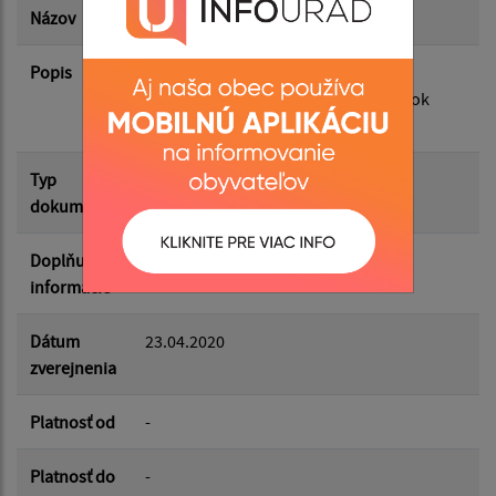
Názov
VZN - Obce Strážne na rok 2020
Popis
VZN - O podmienkach určovania a
Filtrovať
vyberania dane z nehnuteľností na rok
Reset
2020
Typ
VZN
dokumentu
Doplňujúce
informácie
Dátum
23.04.2020
zverejnenia
Platnosť od
-
Platnosť do
-