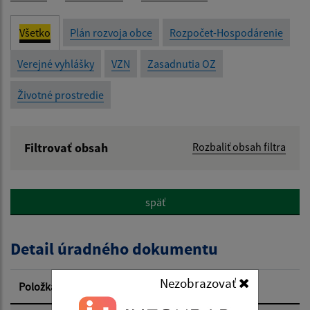
Všetko
Plán rozvoja obce
Rozpočet-Hospodárenie
Verejné vyhlášky
VZN
Zasadnutia OZ
Životné prostredie
Filtrovať obsah
Rozbaliť obsah filtra
Názov:
späť
Popis:
Detail úradného dokumentu
Dátum zverejnenia od:
Nezobrazovať
Položka
Informácia
Dátum zverejnenia do: