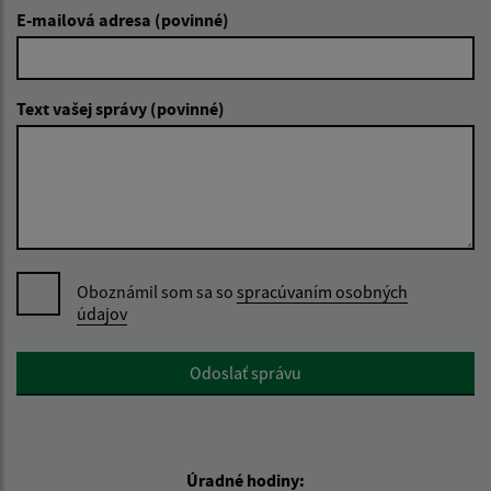
E-mailová adresa (povinné)
Text vašej správy (povinné)
Oboznámil som sa so
spracúvaním osobných
údajov
Google reCaptcha Response
Odoslať správu
Úradné hodiny: