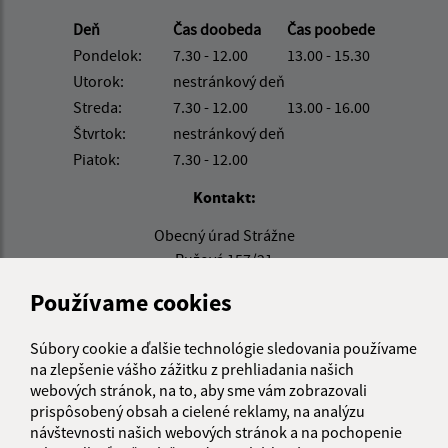
Deň
Čas doobeda
Čas poobede
Pondelok:
7.30 - 12.00
13.00 - 15.30
Utorok:
nestránkový deň
Streda:
7.30 - 12.00
13.00 - 16.00
Štvrtok:
nestránkový deň
Piatok:
7.30 - 12.00
Kontakt:
Obecný úrad Strážne
Ružová 157/21
076 52 Veľký Horeš
Používame cookies
info@strazne.sk
+421 56 639 72 41
Súbory cookie a ďalšie technológie sledovania používame
na zlepšenie vášho zážitku z prehliadania našich
IČO: 00331961
webových stránok, na to, aby sme vám zobrazovali
prispôsobený obsah a cielené reklamy, na analýzu
návštevnosti našich webových stránok a na pochopenie