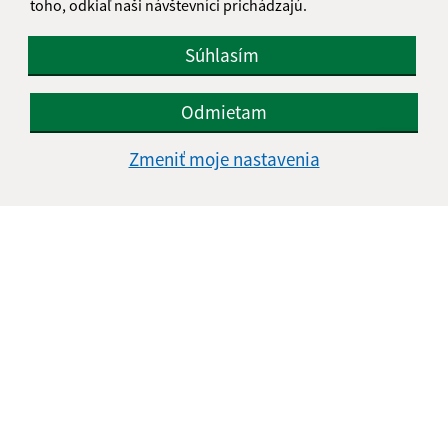
toho, odkiaľ naši návštevníci prichádzajú.
Súhlasím
Odmietam
Zmeniť moje nastavenia
Informácie o stránke:
Vyhlásenie o prístupnosti
Autorské práva
Ochrana osobných údajov
Navigácia: