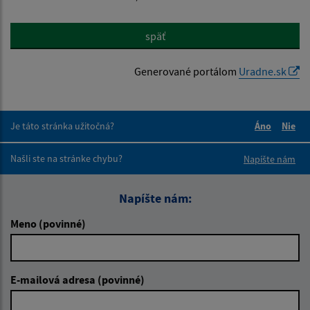
späť
Generované portálom
Uradne.sk
Je táto stránka užitočná?
Áno
Nie
Boli tieto 
Boli 
Našli ste na stránke chybu?
Napíšte nám
Napíšte nám:
Meno (povinné)
E-mailová adresa (povinné)