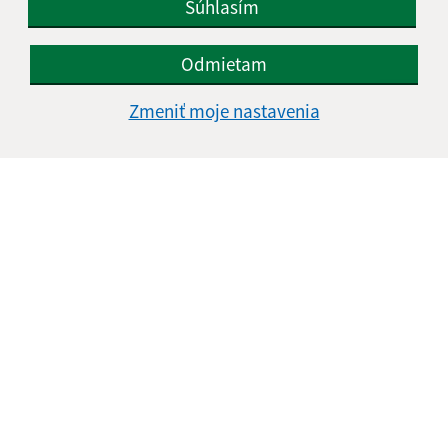
Súhlasím
Odmietam
Zmeniť moje nastavenia
Informácie o stránke:
Vyhlásenie o prístupnosti
Autorské práva
Ochrana osobných údajov
Navigácia:
Vytlačiť aktuálnu stránku
Mapa stránok