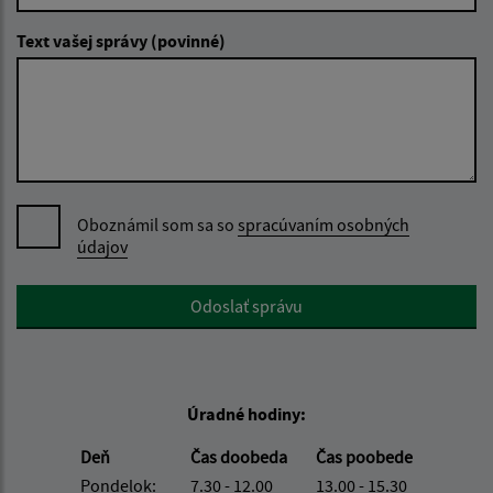
Text vašej správy (povinné)
Oboznámil som sa so
spracúvaním osobných
údajov
Google reCaptcha Response
Odoslať správu
Úradné hodiny:
Deň
Čas doobeda
Čas poobede
Pondelok:
7.30 - 12.00
13.00 - 15.30