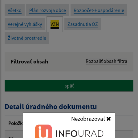
Všetko
Plán rozvoja obce
Rozpočet-Hospodárenie
Verejné vyhlášky
VZN
Zasadnutia OZ
Životné prostredie
Filtrovať obsah
Rozbaliť obsah filtra
Názov:
späť
Popis:
Detail úradného dokumentu
Dátum zverejnenia od:
Nezobrazovať
Položka
Informácia
Dátum zverejnenia do: