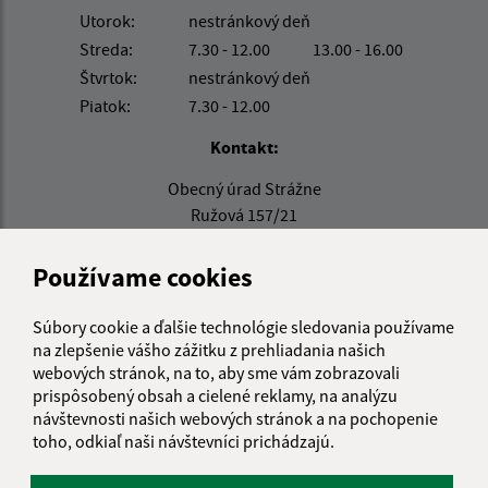
Utorok:
nestránkový deň
Streda:
7.30 - 12.00
13.00 - 16.00
Štvrtok:
nestránkový deň
Piatok:
7.30 - 12.00
Kontakt:
Obecný úrad Strážne
Ružová 157/21
076 52 Veľký Horeš
Používame cookies
info@strazne.sk
+421 56 639 72 41
Súbory cookie a ďalšie technológie sledovania používame
na zlepšenie vášho zážitku z prehliadania našich
IČO: 00331961
webových stránok, na to, aby sme vám zobrazovali
prispôsobený obsah a cielené reklamy, na analýzu
návštevnosti našich webových stránok a na pochopenie
toho, odkiaľ naši návštevníci prichádzajú.