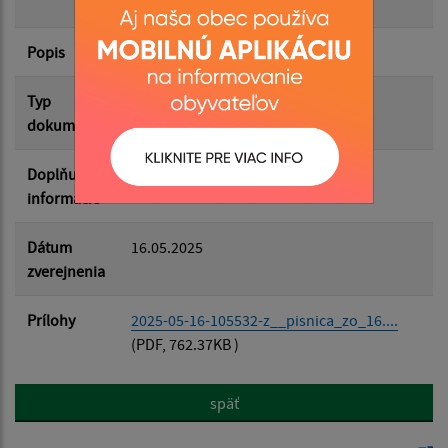
16.04.2025
Popis
Filtrovať
Reset
Typ
Zasadnutia OZ
dokumentu
Doplňujúce
informácie
Dátum
16.05.2025
zverejnenia
Prílohy
2025-05-16-105532-z__pisnica_zo_16....
(PDF, 762.37KB )
späť