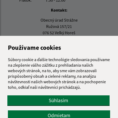
Piatok:
7.30 - 12.00
Kontakt:
Obecný úrad Strážne
Ružová 157/21
076 52 Veľký Horeš
info@strazne.sk
Používame cookies
+421 56 639 72 41
Súbory cookie a ďalšie technológie sledovania používame
IČO: 00331961
na zlepšenie vášho zážitku z prehliadania našich
webových stránok, na to, aby sme vám zobrazovali
prispôsobený obsah a cielené reklamy, na analýzu
návštevnosti našich webových stránok a na pochopenie
toho, odkiaľ naši návštevníci prichádzajú.
Súhlasím
Odmietam