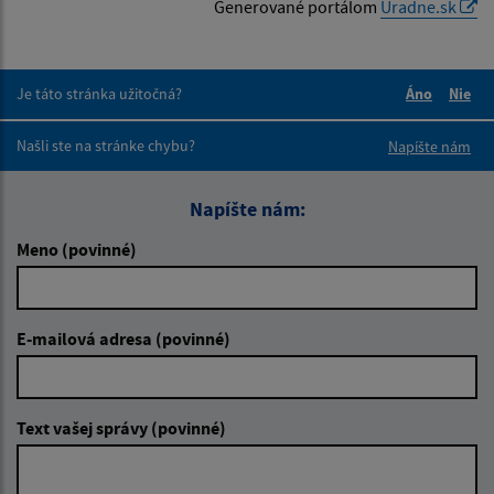
Generované portálom
Uradne.sk
Je táto stránka užitočná?
Áno
Nie
Boli tieto 
Boli 
Našli ste na stránke chybu?
Napíšte nám
Napíšte nám:
Meno (povinné)
E-mailová adresa (povinné)
Text vašej správy (povinné)