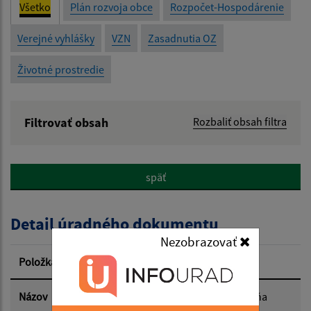
Všetko
Plán rozvoja obce
Rozpočet-Hospodárenie
Verejné vyhlášky
VZN
Zasadnutia OZ
Životné prostredie
Filtrovať obsah
Rozbaliť obsah filtra
Názov:
späť
Popis:
Detail úradného dokumentu
Dátum zverejnenia od:
Nezobrazovať
Položka
Informácia
Dátum zverejnenia do:
Názov
Zápisnica z 16. zasadnutia OZ - zo dňa