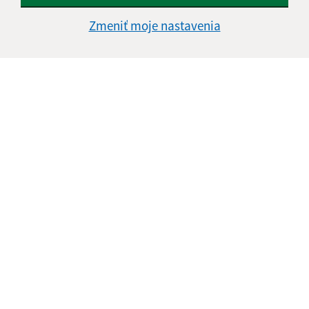
Zmeniť moje nastavenia
Informácie o stránke:
Vyhlásenie o prístupnosti
Autorské práva
Ochrana osobných údajov
Navigácia:
Vytlačiť aktuálnu stránku
Mapa stránok
Cookies
Rýchle odkazy:
Aktuality