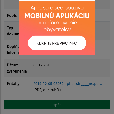
NOVY
Popis
Filtrovať
Reset
Typ
Plán rozvoja obce
dokumentu
Doplňujúce
informácie
Dátum
05.12.2019
zverejnenia
Prílohy
2019-12-05-080524-phsr-str____ne.pd...
(PDF, 812.70KB )
späť