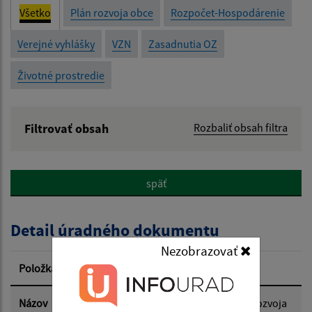
Všetko
Plán rozvoja obce
Rozpočet-Hospodárenie
Verejné vyhlášky
VZN
Zasadnutia OZ
Životné prostredie
Filtrovať obsah
Rozbaliť obsah filtra
Názov:
späť
Popis:
Detail úradného dokumentu
Dátum zverejnenia od:
Nezobrazovať
Položka
Informácia
Dátum zverejnenia do:
Názov
Plán hospodárskeho a sociálného rozvoja