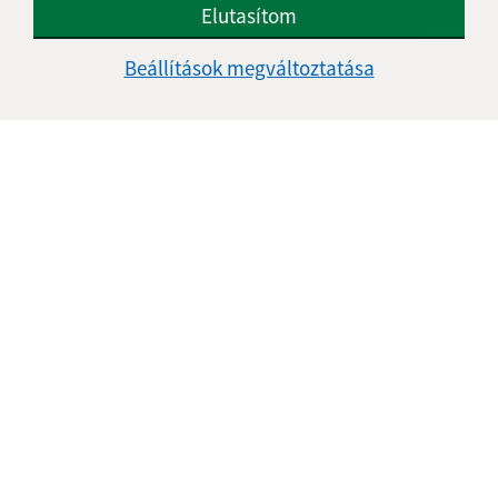
Elutasítom
Beállítások megváltoztatása
Az oldalról:
Hozzáférhetőségi nyilatkozat
Szerzői jog
Személyes adatok védelme
Navigáció:
Nyomtatás
Honlap térkép
Sütik
Gyors linkek: