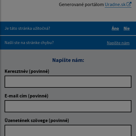
Generované portálom
Uradne.sk
Je táto stránka užitočná?
Áno
Nie
Boli tieto 
Boli 
Našli ste na stránke chybu?
Napíšte nám
Napíšte nám:
Keresztnév (povinné)
E-mail cím (povinné)
Üzenetének szövege (povinné)