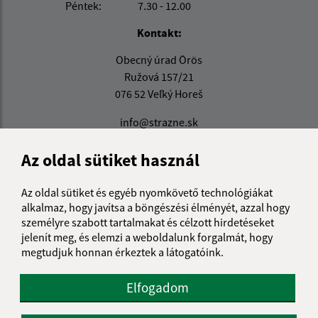
Péntek:
7.30 - 12.00
Kontakt:
Obecný úrad Örös
Ružová 157/21
076 52 Veľký Horeš
info@strazne.sk
+421 56 639 72 41
Az oldal sütiket használ
IČO: 00331961
Az oldal sütiket és egyéb nyomkövető technológiákat
alkalmaz, hogy javítsa a böngészési élményét, azzal hogy
személyre szabott tartalmakat és célzott hirdetéseket
jelenít meg, és elemzi a weboldalunk forgalmát, hogy
megtudjuk honnan érkeztek a látogatóink.
Elfogadom