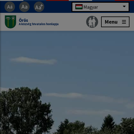
Magyar
Örös
Menu
A község hivatalos honlapja