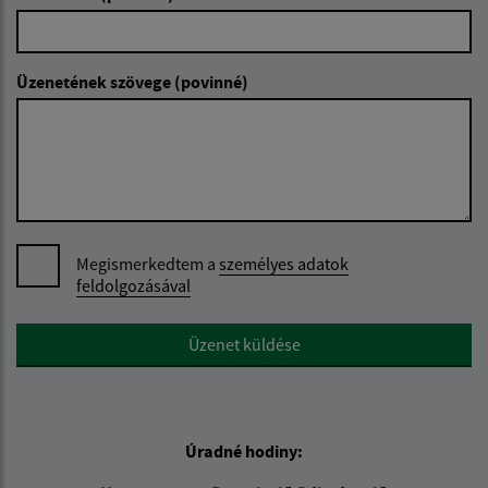
Üzenetének szövege (povinné)
Megismerkedtem a
személyes adatok
feldolgozásával
Google reCaptcha Response
Üzenet küldése
Úradné hodiny: