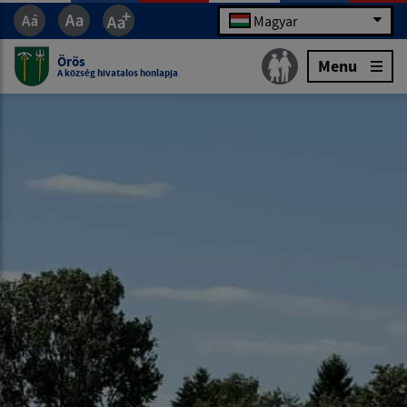
Magyar
Örös
Menu
A község hivatalos honlapja