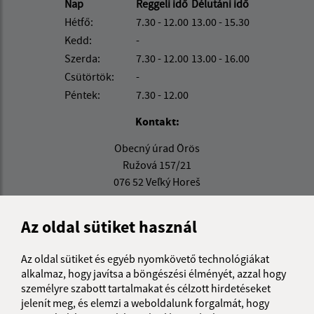
Nap
Reggeli idő
Délutáni idő
Hétfő:
7.30 - 12.00
13.00 - 15.30
Kedd:
-
Szerda:
7.30 - 12.00
13.00 - 16.00
Csütörtök:
-
Péntek:
7.30 - 12.00
Kontakt:
Obecný úrad Örös
Ružová 157/21
076 52 Veľký Horeš
info@strazne.sk
Az oldal sütiket használ
+421 56 639 72 41
IČO: 00331961
Az oldal sütiket és egyéb nyomkövető technológiákat
alkalmaz, hogy javítsa a böngészési élményét, azzal hogy
személyre szabott tartalmakat és célzott hirdetéseket
jelenít meg, és elemzi a weboldalunk forgalmát, hogy