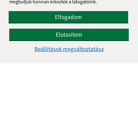
megtudjuk honnan érkeztek a látogatóink.
Elfogadom
Elutasítom
Beállítások megváltoztatása
Az oldalról:
Hozzáférhetőségi nyilatkozat
Szerzői jog
Személyes adatok védelme
Navigáció: