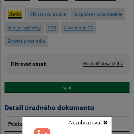
Všetko
Plán rozvoja obce
Rozpočet-Hospodárenie
Verejné vyhlášky
VZN
Zasadnutia OZ
Životné prostredie
Filtrovať obsah
Rozbaliť obsah filtra
Názov:
späť
Popis:
Detail úradného dokumentu
Dátum zverejnenia od:
Nezobrazovať
Položka
Informácia
Dátum zverejnenia do: