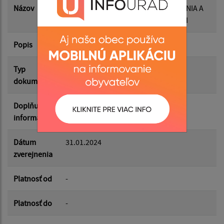
Názov
VZN-2024 O PODMIENKACH URČOVANIA A
VYBERANIA DANE Z NEHNUTEĽNOSTI
Popis
Filtrovať
VZN č.1/2023
Reset
Typ
VZN
dokumentu
Doplňujúce
informácie
Dátum
31.01.2024
zverejnenia
Platnosť od
-
Platnosť do
-