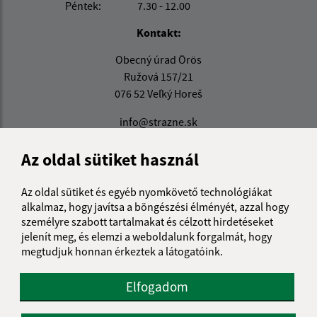
Péntek:
7.30 - 12.00
Kontakt:
Obecný úrad Örös
Ružová 157/21
076 52 Veľký Horeš
info@strazne.sk
+421 56 639 72 41
Az oldal sütiket használ
IČO: 00331961
Az oldal sütiket és egyéb nyomkövető technológiákat
alkalmaz, hogy javítsa a böngészési élményét, azzal hogy
személyre szabott tartalmakat és célzott hirdetéseket
jelenít meg, és elemzi a weboldalunk forgalmát, hogy
megtudjuk honnan érkeztek a látogatóink.
Elfogadom