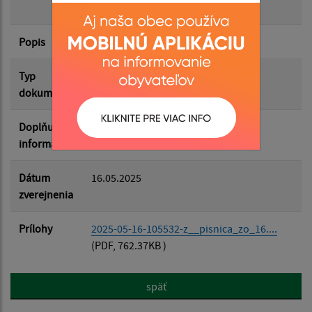
16.04.2025
Popis
Filtrovať
Reset
Typ
Zasadnutia OZ
dokumentu
Doplňujúce
informácie
Dátum
16.05.2025
zverejnenia
Prílohy
2025-05-16-105532-z__pisnica_zo_16....
(PDF, 762.37KB )
späť