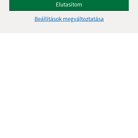
Elutasítom
Beállítások megváltoztatása
Az oldalról:
Hozzáférhetőségi nyilatkozat
Szerzői jog
Személyes adatok védelme
Navigáció:
Nyomtatás
Honlap térkép
Sütik
Gyors linkek: