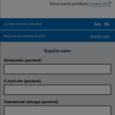
Generované portálom
Uradne.sk
Je táto stránka užitočná?
Áno
Nie
Boli tieto 
Boli 
Našli ste na stránke chybu?
Napíšte nám
Napíšte nám:
Keresztnév (povinné)
E-mail cím (povinné)
Üzenetének szövege (povinné)