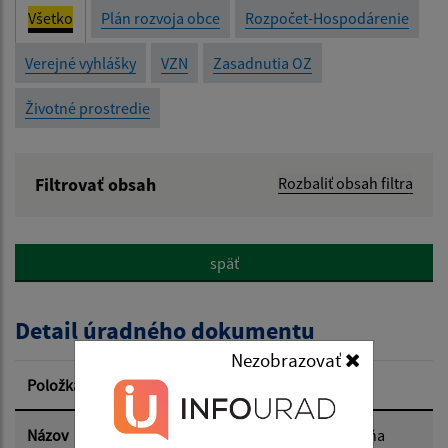
Všetko
Plán rozvoja obce
Rozpočet-Hospodárenie
Verejné vyhlášky
VZN
Zasadnutia OZ
Životné prostredie
Filtrovať obsah
Rozbaliť obsah filtra
Názov:
späť
Popis:
Detail úradného dokumentu
Dátum zverejnenia od:
Nezobrazovať
Položka
Informácia
Dátum zverejnenia do:
Názov
Zápisnica z 16. zasadnutia OZ - zo dňa