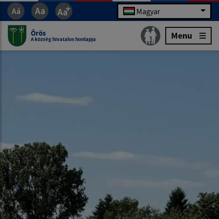
Magyar
Örös
Menu
A község hivatalos honlapja